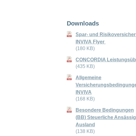
ANCHOR_ID=
661B33D7C1A297E4EC2EB1BA3EFC1
Downloads
Spar- und Risikoversiche
INVIVA Flyer
(180 KB)
CONCORDIA Leistungsübe
(435 KB)
Allgemeine
Versicherungsbedingung
INVIVA
(168 KB)
Besondere Bedingungen
(BB) Steuerliche Ansässig
Ausland
(138 KB)