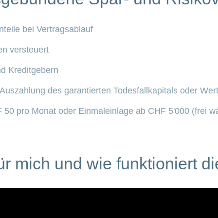
eile bei Vertragsablauf
n versteuert
nd Kreditgebern
Auszahlung des garantierten Todesfallkapitals oder Wert 
 50 pro Monat oder Einmaleinlage ab CHF 5'000 (frei w
ür mich und wie funktioniert 