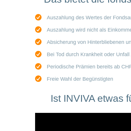
Auszahlung des Wertes der Fondsant
Auszahlung wird nicht als Einkomme
Absicherung von Hinterbliebenen u
Bei Tod durch Krankheit oder Unfall 
Periodische Prämien bereits ab CHF
Freie Wahl der Begünstigten
Ist INVIVA etwas f