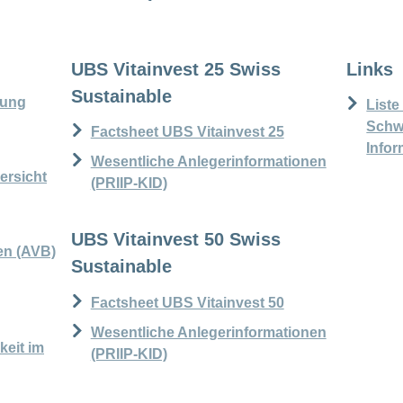
7413920DA48A670A83D4C24E2FA9D91C3DC
UBS Vitainvest 25 Swiss
Links
Sustainable
rung
Liste
Schw
Factsheet UBS Vitainvest 25
Info
Wesentliche Anlegerinformationen
rsicht
(PRIIP-KID)
UBS Vitainvest 50 Swiss
en (AVB)
Sustainable
Factsheet UBS Vitainvest 50
Wesentliche Anlegerinformationen
keit im
(PRIIP-KID)