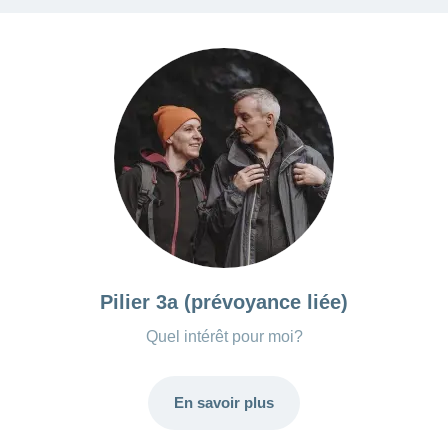
Carrières
et
Des
offres
Afficher
questions?
d’emploi
ou
masquer
Apprentissage
la
Psychologie
chez
rubrique
CONCORDIA
Alimentation
Tes
Fitness
avantages
chez
CONCORDIA
Pilier 3a (prévoyance liée)
Quel intérêt pour moi?
En savoir plus