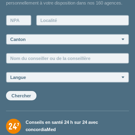
personnellement à votre disposition dans nos 160 agences.
Contact
Demande d'offre
NPA:
Localité:
Demander à l'agence de vous rappeler
Prise de rendez-vous
Canton:
Emplois et carrière
Nom
Postes vacants
du
conseiller
ou
Langue:
de
la
conseillère:
Chercher
Conseils en santé 24 h sur 24 avec
concordiaMed