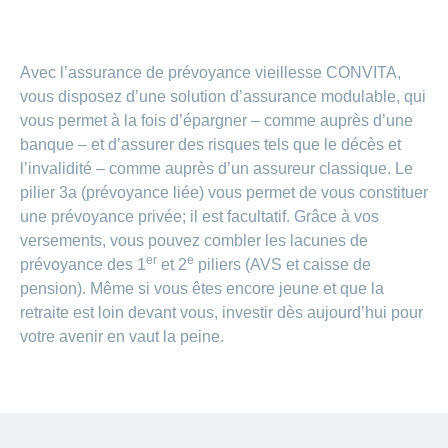
de
modèle
des
de
chez
d’assurance
chutes
Conci
primes
Sponsoring
CONCORDIA
Afficher
Modification
Renseignements
ou
Décompte
de
masquer
sur
Demande
Avec l’assurance de prévoyance vieillesse CONVITA,
de
Travailler
la
la
la
Afficher
de
prestations
Blog
vous disposez d’une solution d’assurance modulable, qui
rubrique
chez
fréquence
ou
médecine
sponsoring
et
de
masquer
vous permet à la fois d’épargner – comme auprès d’une
de
CONCORDIA
complémentaire
contrôle
la
paiement
Conci
banque – et d’assurer des risques tels que le décès et
des
Renseignements
rubrique
Postes
factures
Paiement
l’invalidité – comme auprès d’un assureur classique. Le
sur
Contact
Afficher
vacants
par
les
pilier 3a (prévoyance liée) vous permet de vous constituer
ou
recouvrement
vaccinations
Pourquoi
Conci-
masquer
Feedback
une prévoyance privée; il est facultatif. Grâce à vos
direct
Médias
travailler
la
Renseignements
Creative
(LSV+)
versements, vous pouvez combler les lacunes de
rubrique
chez
médicaux
ou
er
e
nous
prévoyance des 1
et 2
piliers (AVS et caisse de
avant
Debit
Fournisseurs
Afficher
de
pension). Même si vous êtes encore jeune et que la
Astuces
Direct
>
et
ou
partir
pour
retraite est loin devant vous, investir dès aujourd’hui pour
masquer
fournisseuses
en
Afficher
ta
la
votre avenir en vaut la peine.
de
voyage
candidature
rubrique
tous
prestations
L'équipe
les
des
Tarif
ressources
590
articles
humaines