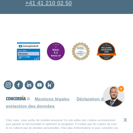
+41 41 210 02 50
Instagram
Facebook
Linkedin
YouTube
Kununu
©
Mentions légales
Déclaration de
protection des données
X
Chez nous, vous surfez de manière anonyme! Ce site utilise des cookies exclusivement
pour garantir la fonctionnalité et optimiser la navigation. Il n’utilise pas de cookies de suivi
et ne collecte pas de données personnelles. Pour plus d'informations et pour connaître vos