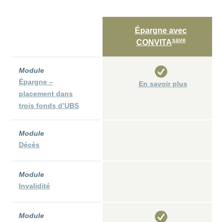
ANCHOR_ID=
4DE00BF91357E6ACCB001A6962411DC0954C93F45021
Épargne avec
save
CONVITA
Module
Épargne –
En savoir plus
placement dans
trois fonds d’UBS
Module
Décès
Module
Invalidité
Module