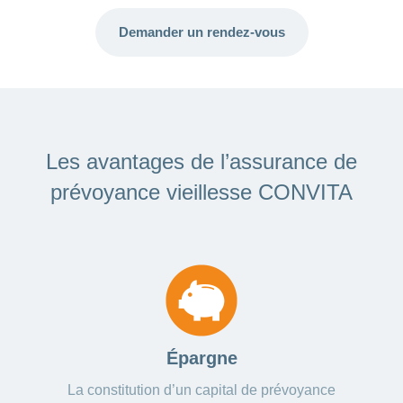
Demander un rendez-vous
ANCHOR_ID=
FE494BEC5572AF708A42E0C90C15D2967B7D293902C7F3
Les avantages de l’assurance de
prévoyance vieillesse CONVITA
Épargne
La constitution d’un capital de prévoyance