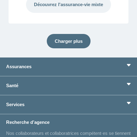
Découvrez l'assurance-vie mixte
Charger plus
Assurances
Assurance de base
Santé
Assurances complémentaires
Prévoyance
concordiaMed
Services
Je cherche une assurance pour...
Boussole santé
Situations de vie
Changement d’adresse
Recherche d’agence
Réaliser des économies sur l'assurance
Listes des hôpitaux
Nos collaborateurs et collaboratrices compétent·es se tiennent
Bulletin d'accident