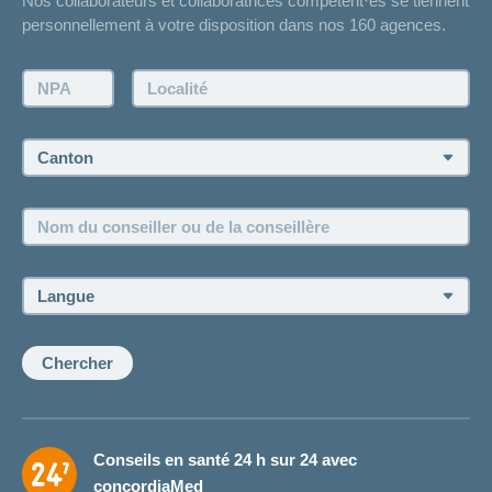
Nos collaborateurs et collaboratrices compétent·es se tiennent
Bulletin d'accident
personnellement à votre disposition dans nos 160 agences.
Contact
Demande d'offre
NPA:
Localité:
Demander à l'agence de vous rappeler
Prise de rendez-vous
Canton:
Emplois et carrière
Nom
Postes vacants
du
conseiller
ou
Langue:
de
la
conseillère:
Chercher
Conseils en santé 24 h sur 24 avec
concordiaMed