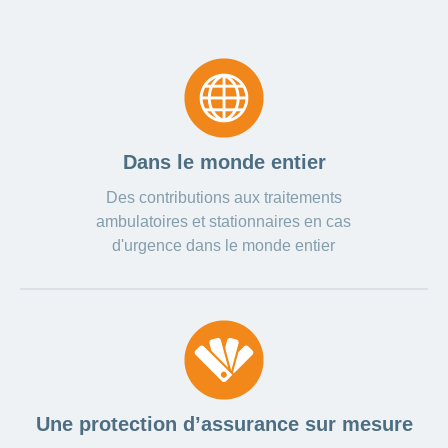
Carrières
et
Des
offres
Afficher
questions?
d’emploi
ou
masquer
Apprentissage
la
Psychologie
chez
rubrique
CONCORDIA
Alimentation
Tes
Fitness
Dans le monde entier
avantages
chez
Des contributions aux traitements
CONCORDIA
ambulatoires et stationnaires en cas
d'urgence dans le monde entier
Une protection d’assurance sur mesure