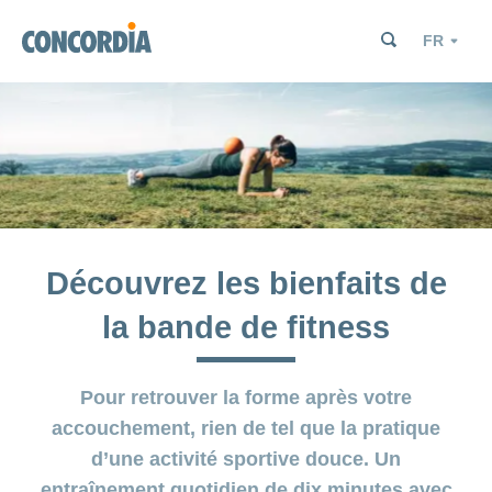
Chercher
Chercher
Chercher
Langue
Chercher
Chercher
Découvrez les bienfaits de
la bande de fitness
Pour retrouver la forme après votre
accouchement, rien de tel que la pratique
d’une activité sportive douce. Un
entraînement quotidien de dix minutes avec