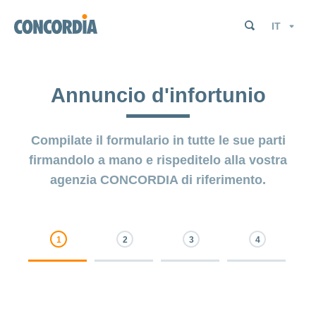
Cerca
Cerca
Cerca
Lingua
Cerca
Cerca
Annuncio d'infortunio
Compilate il formulario in tutte le sue parti
firmandolo a mano e rispeditelo alla vostra
agenzia CONCORDIA di riferimento.
0% Complete
0% Complete
0% Complete
0% Complete