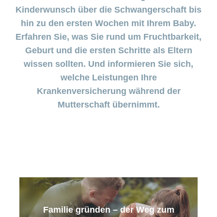
Pränataldiagnostik
Wenn das
Kinderwunsch über die Schwangerschaft bis
Stimmungstief
hin zu den ersten Wochen mit Ihrem Baby.
anhält
Versicherung
Erfahren Sie, was Sie rund um Fruchtbarkeit,
Babyblues:
Geburt und die ersten Schritte als Eltern
Was tun?
wissen sollten. Und informieren Sie sich,
welche Leistungen Ihre
Mein
Krankenversicherung während der
Kind
Mutterschaft übernimmt.
ist
krank
Stillberatung
–
Unterstützung
für Mutter und
Kind
Stillen
Familie gründen – der Weg zum
–