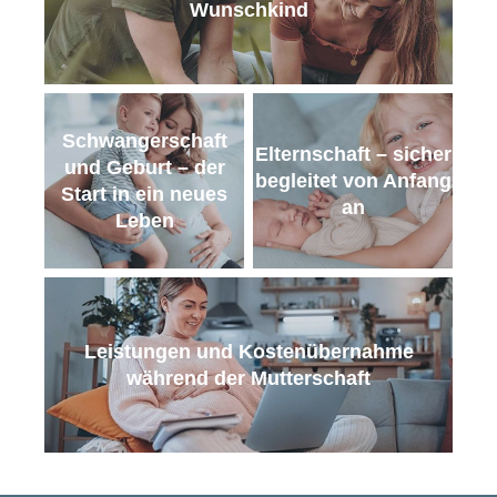
Wunschkind
Vorteile
und
Tipps
Wochenbett
Schwangerschaft
– die
Elternschaft – sicher
und Geburt – der
wichtige
begleitet von Anfang
Zeit nach
Start in ein neues
an
der Geburt
Leben
Schreibaby:
Holen Sie
sich Hilfe
Leistungen und Kostenübernahme
während der Mutterschaft