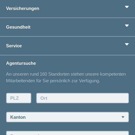
Versicherungen
Mehr
anzeigen
Grundversicherung
Gesundheit
Zusatzversicherungen
Vorsorge
Ratgeber
Service
Ich suche eine Versicherung für
Gesundheitskompass
Lebenssituation
concordiaMed
Adressänderung
Agentursuche
Sparen bei der Versicherung
Spitalliste
An unseren rund 160 Standorten stehen unsere kompetenten
Unfallmeldung
Mitarbeitenden für Sie persönlich zur Verfügung.
Kontakt
Offertanfrage
PLZ:
Ort:
Rückruf anfordern
Termin vereinbaren
Kanton:
Jobs und Karriere
Personensuche:
Offene Stellen