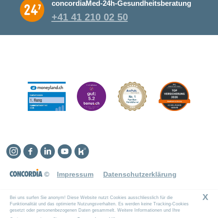
concordiaMed-24h-Gesundheitsberatung
+41 41 210 02 50
Instagram
Facebook
Linkedin
YouTube
Kununu
©
Impressum
Datenschutzerklärung
X
Bei uns surfen Sie anonym! Diese Website nutzt Cookies ausschliesslich für die
Funktionalität und das optimierte Nutzungsverhalten. Es werden keine Tracking-Cookies
gesetzt oder personenbezogenen Daten gesammelt. Weitere Informationen und Ihre