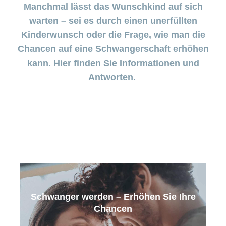
Pränataldiagnostik
Wenn das
Manchmal lässt das Wunschkind auf sich
Stimmungstief
warten – sei es durch einen unerfüllten
anhält
Versicherung
Kinderwunsch oder die Frage, wie man die
Chancen auf eine Schwangerschaft erhöhen
Babyblues:
Was tun?
kann. Hier finden Sie Informationen und
Antworten.
Mein
Kind
ist
krank
Stillberatung
–
Unterstützung
für Mutter und
Kind
Schwanger werden – Erhöhen Sie Ihre
Chancen
Stillen
–