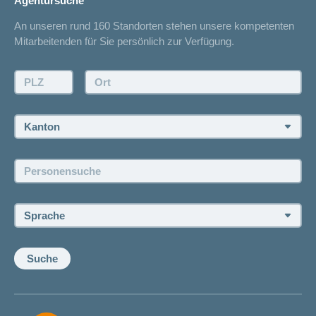
Agentursuche
Sparen bei der Versicherung
Spitalliste
An unseren rund 160 Standorten stehen unsere kompetenten
Unfallmeldung
Mitarbeitenden für Sie persönlich zur Verfügung.
Kontakt
Offertanfrage
PLZ:
Ort:
Rückruf anfordern
Termin vereinbaren
Kanton:
Jobs und Karriere
Personensuche:
Offene Stellen
Sprache:
Suche