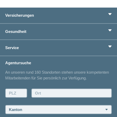
Versicherungen
Grundversicherung
Gesundheit
Zusatzversicherungen
Vorsorge
Ratgeber
Service
Ich suche eine Versicherung für
Gesundheitskompass
Lebenssituation
concordiaMed
Adressänderung
Agentursuche
Sparen bei der Versicherung
Spitalliste
An unseren rund 160 Standorten stehen unsere kompetenten
Unfallmeldung
Mitarbeitenden für Sie persönlich zur Verfügung.
Kontakt
Offertanfrage
PLZ:
Ort:
Rückruf anfordern
Termin vereinbaren
Kanton: