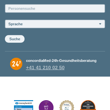
Jobs und Karriere
Personensuche:
Offene Stellen
Sprache:
Suche
concordiaMed-24h-Gesundheitsberatung
+41 41 210 02 50