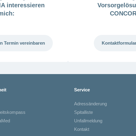
 interessieren
Vorsorgelösu
mich:
CONCOR
n Termin vereinbaren
Kontaktformular
eit
Service
Adressänderung
eitskompass
Spitalliste
iaMed
Unfallmeldung
Kontakt