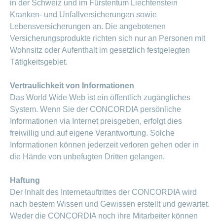
in der Schweiz und im Fürstentum Liechtenstein
Offene
Zahlungsmodus
Kontakt
Kranken- und Unfallversicherungen sowie
Conci-
Bereich
Stellen
ändern
ein-
Lebensversicherungen an. Die angebotenen
Blog
Darum
oder
Feedback
Medien
Versicherungsprodukte richten sich nur an Personen mit
die
ausblenden
CONCORDIA
Wohnsitz oder Aufenthalt im gesetzlich festgelegten
als
Conci-
Tätigkeitsgebiet.
Leistungserbringer
Arbeitgeberin
Bereich
Creative
& Elektronischer
ein-
Deine
oder
Datenaustausch
Vertraulichkeit von Informationen
Vorteile
ausblenden
bei
Das World Wide Web ist ein öffentlich zugängliches
>
Tarif
der
System. Wenn Sie der CONCORDIA persönliche
590
CONCORDIA
Alle
Informationen via Internet preisgeben, erfolgt dies
Tipps
freiwillig und auf eigene Verantwortung. Solche
Magazin-
für
Informationen können jederzeit verloren gehen oder in
deine
Artikel
Bewerbung
die Hände von unbefugten Dritten gelangen.
ansehen
Das
HR-
Haftung
Team
Der Inhalt des Internetauftrittes der CONCORDIA wird
Fragen
Bereich
Unsere
nach bestem Wissen und Gewissen erstellt und gewartet.
stellen
ein-
Job-
Weder die CONCORDIA noch ihre Mitarbeiter können
oder
zum
Profile