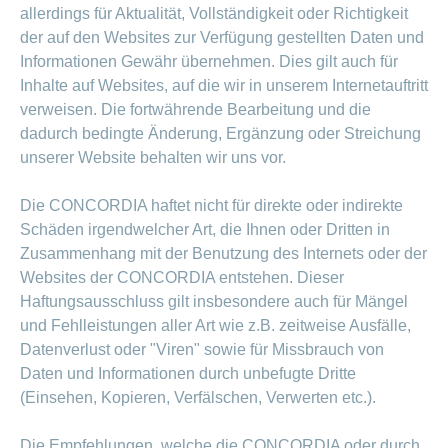
ausblenden
allerdings für Aktualität, Vollständigkeit oder Richtigkeit
Thema
Lehre
der auf den Websites zur Verfügung gestellten Daten und
bei
Ernährung
der
Informationen Gewähr übernehmen. Dies gilt auch für
CONCORDIA
Fitness
Inhalte auf Websites, auf die wir in unserem Internetauftritt
verweisen. Die fortwährende Bearbeitung und die
Gesund
leben
dadurch bedingte Änderung, Ergänzung oder Streichung
unserer Website behalten wir uns vor.
Die CONCORDIA haftet nicht für direkte oder indirekte
Schäden irgendwelcher Art, die Ihnen oder Dritten in
Zusammenhang mit der Benutzung des Internets oder der
Websites der CONCORDIA entstehen. Dieser
Haftungsausschluss gilt insbesondere auch für Mängel
und Fehlleistungen aller Art wie z.B. zeitweise Ausfälle,
Datenverlust oder "Viren" sowie für Missbrauch von
Daten und Informationen durch unbefugte Dritte
(Einsehen, Kopieren, Verfälschen, Verwerten etc.).
Die Empfehlungen, welche die CONCORDIA oder durch