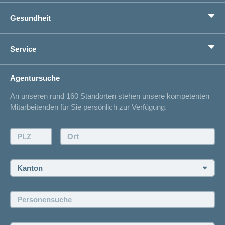
Grundversicherung
Gesundheit
Zusatzversicherungen
Vorsorge
Ratgeber
Service
Ich suche eine Versicherung für
Gesundheitskompass
Lebenssituation
concordiaMed
Adressänderung
Agentursuche
Sparen bei der Versicherung
Spitalliste
An unseren rund 160 Standorten stehen unsere kompetenten
Unfallmeldung
Mitarbeitenden für Sie persönlich zur Verfügung.
Kontakt
Offertanfrage
PLZ:
Ort:
Rückruf anfordern
Termin vereinbaren
Kanton:
Jobs und Karriere
Personensuche:
Offene Stellen