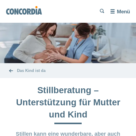
Sprache
Suche
Suche
Suche
Suche
Menü
Suche
Kinderwunsch
Kinderwunsch
Schwangerschaft
und
Geburt
Unerfüllter
Kinderwunsch
Ernährung
Das
und
Kind
Das Kind ist da
Bewegung
ist
da
Stillberatung –
Fehlgeburt
Rückbildung
Leistungen
Unterstützung für Mutter
nach der
und
Geburt
Geburt
Kostenübernahme
und Kind
Schwangerschaftsbeschwerden
Postpartale
Leistungen und
Depression:
Kostenübernahme
Stillen kann eine wunderbare, aber auch