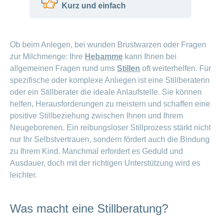
Kurz und einfach
Vorteile
und
Tipps
Stillen ist manchmal schwierig für Mutter
Ob beim Anlegen, bei wunden Brustwarzen oder Fragen
und Baby.
Wochenbett
zur Milchmenge: Ihre
Hebamme
kann Ihnen bei
Eine Stillberatung hilft bei Fragen und
– die
allgemeinen Fragen rund ums
Stillen
oft weiterhelfen. Für
wichtige
Problemen.
spezifische oder komplexe Anliegen ist eine Stillberaterin
Zeit nach
Stillberaterinnen haben viel Wissen und
oder ein Stillberater die ideale Anlaufstelle. Sie können
der Geburt
Erfahrung.
helfen, Herausforderungen zu meistern und schaffen eine
Sie zeigen zum Beispiel eine gute
positive Stillbeziehung zwischen Ihnen und Ihrem
Schreibaby:
Stillhaltung.
Neugeborenen. Ein reibungsloser Stillprozess stärkt nicht
Holen Sie
Die Krankenkasse bezahlt bis zu 3
nur Ihr Selbstvertrauen, sondern fördert auch die Bindung
sich Hilfe
Beratungen.
zu Ihrem Kind. Manchmal erfordert es Geduld und
Ausdauer, doch mit der richtigen Unterstützung wird es
leichter.
Was macht eine Stillberatung?