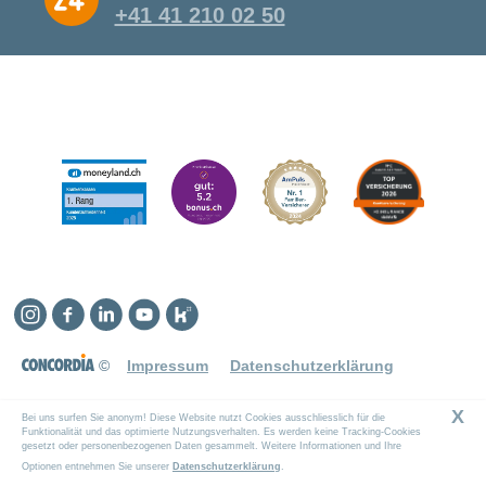
+41 41 210 02 50
Instagram
Facebook
Linkedin
YouTube
Kununu
©
Impressum
Datenschutzerklärung
X
Bei uns surfen Sie anonym! Diese Website nutzt Cookies ausschliesslich für die
Funktionalität und das optimierte Nutzungsverhalten. Es werden keine Tracking-Cookies
gesetzt oder personenbezogenen Daten gesammelt. Weitere Informationen und Ihre
Optionen entnehmen Sie unserer
Datenschutzerklärung
.