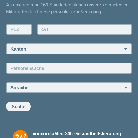
An unseren rund 160 Standorten stehen unsere kompetenten
Unfallmeldung
Mitarbeitenden für Sie persönlich zur Verfügung.
Kontakt
Offertanfrage
PLZ:
Ort:
Rückruf anfordern
Termin vereinbaren
Kanton:
Jobs und Karriere
Personensuche:
Offene Stellen
Sprache:
Suche
concordiaMed-24h-Gesundheitsberatung