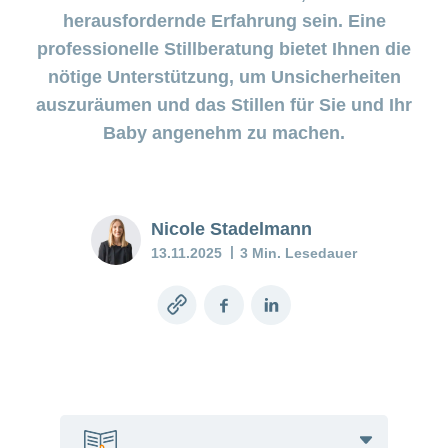
Pränataldiagnostik
Wenn das
herausfordernde Erfahrung sein. Eine
Stimmungstief
professionelle Stillberatung bietet Ihnen die
anhält
Versicherung
nötige Unterstützung, um Unsicherheiten
Babyblues:
auszuräumen und das Stillen für Sie und Ihr
Was tun?
Baby angenehm zu machen.
Mein
Kind
ist
Nicole Stadelmann
krank
13.11.2025
3 Min. Lesedauer
Stillberatung
–
Copy
Facebook
LinkedIn
Unterstützung
link
für Mutter und
Kind
Stillen
–