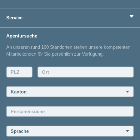
Zusatzversicherungen
Vorsorge
Ratgeber
Service
Ich suche eine Versicherung für
Gesundheitskompass
Lebenssituation
concordiaMed
Adressänderung
Agentursuche
Sparen bei der Versicherung
Spitalliste
An unseren rund 160 Standorten stehen unsere kompetenten
Unfallmeldung
Mitarbeitenden für Sie persönlich zur Verfügung.
Kontakt
Offertanfrage
PLZ:
Ort:
Rückruf anfordern
Termin vereinbaren
Kanton:
Jobs und Karriere
Personensuche:
Offene Stellen
Sprache: