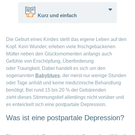
Vorteile
und
Kurz und einfach
Tipps
Wochenbett
Nach der Geburt fühlen sich viele Mütter
– die
Die Geburt eines Kindes stellt das eigene Leben auf den
traurig.
wichtige
Kopf. Kein Wunder, erleben viele frischgebackenen
Manche bleiben länger traurig und
Zeit nach
Mütter neben den Glücksmomenten anfangs auch
brauchen Hilfe.
der Geburt
Gefühle von Erschöpfung, Überforderung
Das heisst postpartale Depression.
oder Traurigkeit. Dabei handelt es sich um den
Auch Väter können betroffen sein.
Schreibaby:
sogenannten
Babyblues
, der meist nur wenige Stunden
Die Krankheit kann behandelt werden.
Holen Sie
oder Tage anhält und keine medizinische Behandlung
sich Hilfe
benötigt. Bei rund 15 bis 20 % der Gebärenden
zieht dieses Stimmungstief allerdings nicht vorüber und
es entwickelt sich eine postpartale Depression.
Was ist eine postpartale Depression?