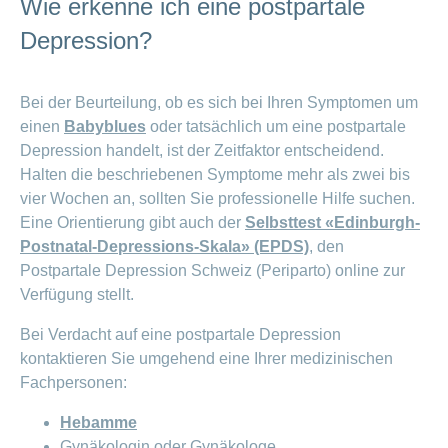
Wie erkenne ich eine postpartale
03D263FD287380F21EC5FCA6F6837A8D62F21948F9F
Depression?
Bei der Beurteilung, ob es sich bei Ihren Symptomen um
einen
Babyblues
oder tatsächlich um eine postpartale
Depression handelt, ist der Zeitfaktor entscheidend.
Halten die beschriebenen Symptome mehr als zwei bis
vier Wochen an, sollten Sie professionelle Hilfe suchen.
Eine Orientierung gibt auch der
Selbsttest «Edinburgh-
Postnatal-Depressions-Skala» (EPDS)
, den
Postpartale Depression Schweiz (Periparto) online zur
Verfügung stellt.
Bei Verdacht auf eine postpartale Depression
kontaktieren Sie umgehend eine Ihrer medizinischen
Fachpersonen:
Hebamme
Gynäkologin oder Gynäkologe