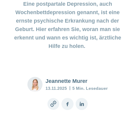
Pränataldiagnostik
Wenn das
Eine postpartale Depression, auch
Stimmungstief
Wochenbettdepression genannt, ist eine
anhält
Versicherung
ernste psychische Erkrankung nach der
Geburt. Hier erfahren Sie, woran man sie
Babyblues:
Was tun?
erkennt und wann es wichtig ist, ärztliche
Hilfe zu holen.
Mein
Kind
ist
krank
Jeannette Murer
Stillberatung
13.11.2025
5 Min. Lesedauer
–
Unterstützung
für Mutter und
Copy
Facebook
LinkedIn
Kind
link
Stillen
–