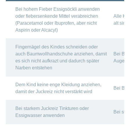
Bei hohem Fieber Essigsöckli anwenden
oder fiebersenkende Mittel verabreichen
Alle Ki
(Paracetamol oder Ibuprofen, aber nicht
alt sind
Aspirin oder Alcacyl)
Fingernägel des Kindes schneiden oder
auch Baumwollhandschuhe anziehen, damit
Bei Blä
es sich nicht aufkrazt und dadurch später
Augenbi
Narben entstehen
Dem Kind keine enge Kleidung anziehen,
Bei Blä
damit der Juckreiz nicht verstärkt wird
Bei starkem Juckreiz Tinkturen oder
Bei sta
Essigwasser anwenden