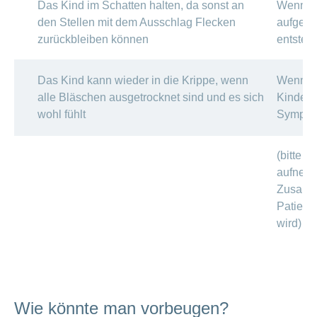
Das Kind im Schatten halten, da sonst an
Wenn da
den Stellen mit dem Ausschlag Flecken
aufgekr
zurückbleiben können
entsteh
Das Kind kann wieder in die Krippe, wenn
Wenn si
alle Bläschen ausgetrocknet sind und es sich
Kindes 
wohl fühlt
Sympto
(bitte v
aufnehm
Zusamme
Patiente
wird)
Wie könnte man vorbeugen?