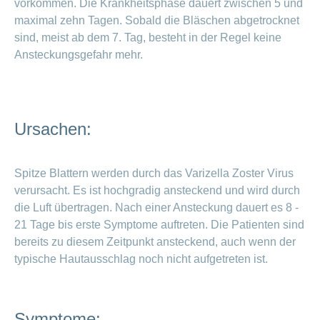
vorkommen. Die Krankheitsphase dauert zwischen 5 und
Vorteile
maximal zehn Tagen. Sobald die Bläschen abgetrocknet
und
sind, meist ab dem 7. Tag, besteht in der Regel keine
Tipps
Ansteckungsgefahr mehr.
Wochenbett
– die
wichtige
Zeit nach
Ursachen:
der Geburt
Spitze Blattern werden durch das Varizella Zoster Virus
Schreibaby:
Holen Sie
verursacht. Es ist hochgradig ansteckend und wird durch
sich Hilfe
die Luft übertragen. Nach einer Ansteckung dauert es 8 -
21 Tage bis erste Symptome auftreten. Die Patienten sind
bereits zu diesem Zeitpunkt ansteckend, auch wenn der
typische Hautausschlag noch nicht aufgetreten ist.
Symptome: