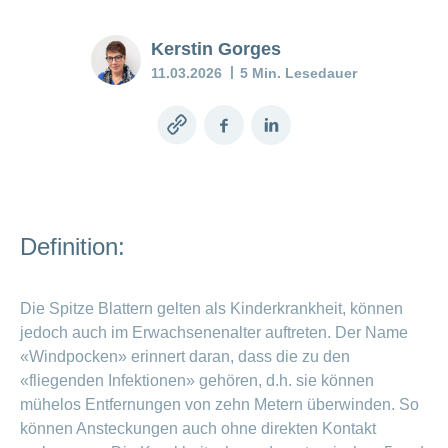
Pränataldiagnostik
Wenn das
Stimmungstief
Kerstin Gorges
anhält
Versicherung
11.03.2026
5 Min. Lesedauer
Babyblues:
Was tun?
Copy
Facebook
LinkedIn
link
Mein
Kind
ist
krank
Definition:
Stillberatung
–
Die Spitze Blattern gelten als Kinderkrankheit, können
Unterstützung
jedoch auch im Erwachsenenalter auftreten. Der Name
für Mutter und
«Windpocken» erinnert daran, dass die zu den
Kind
«fliegenden Infektionen» gehören, d.h. sie können
mühelos Entfernungen von zehn Metern überwinden. So
Stillen
können Ansteckungen auch ohne direkten Kontakt
–