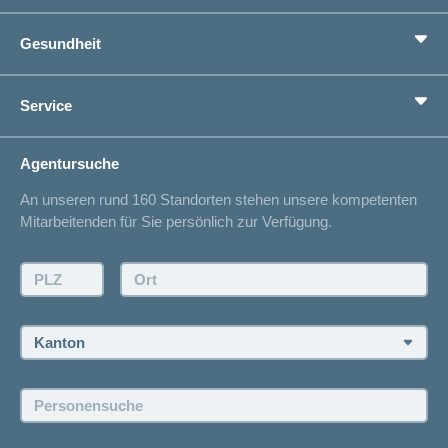
Grundversicherung
Gesundheit
Zusatzversicherungen
Vorsorge
Ratgeber
Service
Ich suche eine Versicherung für
Gesundheitskompass
Lebenssituation
concordiaMed
Adressänderung
Agentursuche
Sparen bei der Versicherung
Spitalliste
An unseren rund 160 Standorten stehen unsere kompetenten
Unfallmeldung
Mitarbeitenden für Sie persönlich zur Verfügung.
Kontakt
Offertanfrage
PLZ:
Ort:
Rückruf anfordern
Termin vereinbaren
Kanton:
Jobs und Karriere
Personensuche:
Offene Stellen