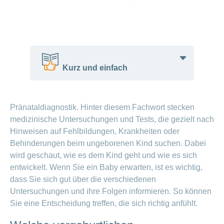
link
Vorteile
und
Tipps
Wochenbett
– die
Kurz und einfach
wichtige
Zeit nach
der Geburt
Man kann das Baby vor der Geburt
Pränataldiagnostik. Hinter diesem Fachwort stecken
untersuchen.
medizinische Untersuchungen und Tests, die gezielt nach
Schreibaby:
Diese Tests zeigen mögliche
Hinweisen auf Fehlbildungen, Krankheiten oder
Holen Sie
Krankheiten an.
sich Hilfe
Behinderungen beim ungeborenen Kind suchen. Dabei
Es gibt verschiedene Tests.
wird geschaut, wie es dem Kind geht und wie es sich
Sie sind immer freiwillig.
entwickelt. Wenn Sie ein Baby erwarten, ist es wichtig,
Eltern können Hilfe und Beratung
dass Sie sich gut über die verschiedenen
bekommen.
Untersuchungen und ihre Folgen informieren. So können
Sie eine Entscheidung treffen, die sich richtig anfühlt.