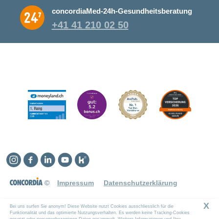
concordiaMed-24h-Gesundheitsberatung
+41 41 210 02 50
Instagram
Facebook
Linkedin
YouTube
Kununu
©
Impressum
Datenschutzerklärung
X
Bei uns surfen Sie anonym! Diese Website nutzt Cookies ausschliesslich für die
Funktionalität und das optimierte Nutzungsverhalten. Es werden keine Tracking-Cookies