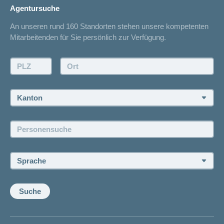
Adressänderung
Agentursuche
Sparen bei der Versicherung
Spitalliste
An unseren rund 160 Standorten stehen unsere kompetenten
Unfallmeldung
Mitarbeitenden für Sie persönlich zur Verfügung.
Kontakt
Offertanfrage
PLZ:
Ort:
Rückruf anfordern
Termin vereinbaren
Kanton:
Jobs und Karriere
Personensuche:
Offene Stellen
Sprache:
Suche