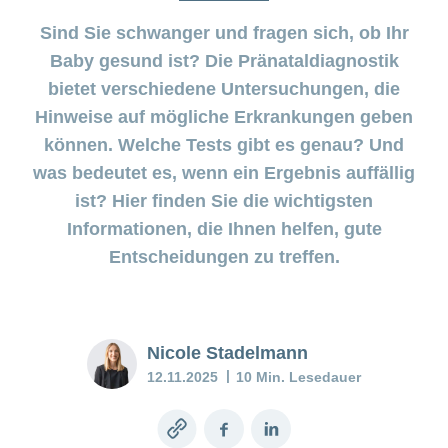
Pränataldiagnostik
Wenn das
Stimmungstief
Sind Sie schwanger und fragen sich, ob Ihr
anhält
Versicherung
Baby gesund ist? Die Pränataldiagnostik
bietet verschiedene Untersuchungen, die
Babyblues:
Hinweise auf mögliche Erkrankungen geben
Was tun?
können. Welche Tests gibt es genau? Und
was bedeutet es, wenn ein Ergebnis auffällig
Mein
Kind
ist? Hier finden Sie die wichtigsten
ist
Informationen, die Ihnen helfen, gute
krank
Entscheidungen zu treffen.
Stillberatung
–
Unterstützung
für Mutter und
Nicole Stadelmann
Kind
12.11.2025
10 Min. Lesedauer
Stillen
Copy
Facebook
LinkedIn
–