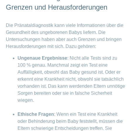
invasive Tests durchgeführt werden,
Trisomie 21) beim Baby zu erkennen.
Die Fruchtwasserpunktion hilft,
Grenzen und Herausforderungen
um eine definitive Diagnose zu
Sie wird gemacht, wenn das
Chromosomenstörungen (z. B.
erhalten.
Ersttrimester-Screening auffällig war
Trisomie 21) beim Baby zu erkennen.
Die Pränataldiagnostik kann viele Informationen über die
oder wenn in der Familie eine
Die Untersuchung wird meist ab der
Gesundheit des ungeborenen Babys liefern. Die
erbliche Krankheit bekannt ist. Die
15. Schwangerschaftswoche
Untersuchungen haben aber auch Grenzen und bringen
Untersuchung kann ab der 11.
gemacht, wenn ein konkreter
Herausforderungen mit sich. Dazu gehören:
Schwangerschaftswoche
Verdacht auf eine Erkrankung
durchgeführt werden.
vorliegt. Ein solcher Verdacht ergibt
Ungenaue Ergebnisse
: Nicht alle Tests sind zu
sich, wenn das Ersttrimester-
100 % genau. Manchmal zeigt ein Test eine
Bei der Untersuchung führt der Arzt
Screening auffällig war.
Auffälligkeit, obwohl das Baby gesund ist. Oder er
oder die Ärztin eine dünne Nadel
erkennt eine Krankheit nicht, obwohl sie tatsächlich
durch die Bauchwand in die Plazenta
Bei der Fruchtwasserpunktion
vorhanden ist. Das kann werdenden Eltern unnötige
(Mutterkuchen). Dort entnimmt die
entnimmt eine Ärztin oder ein Arzt
Sorgen bereiten oder sie in falsche Sicherheit
Fachperson Zellen, die das gleiche
Fruchtwasser aus der Fruchtblase.
wiegen.
Erbgut wie das Baby haben. So kann
Dafür wird eine dünne Nadel durch
man früh feststellen, ob es eine
den Bauch direkt in die Fruchtblase
Ethische Fragen
: Wenn ein Test eine Krankheit
genetische Krankheit hat.
eingeführt und circa 10 bis 15 ml
oder Behinderung beim Baby feststellt, müssen die
Fruchtwasser abgesaugt. Mithilfe
Eltern schwierige Entscheidungen treffen. Sie
eines Ultraschalls prüft die