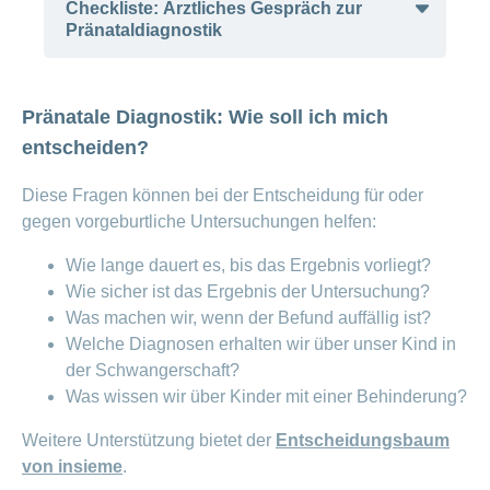
Checkliste: Ärztliches Gespräch zur
Sexuelle Gesundheit Schweiz
Pränataldiagnostik
Verein Ganzheitliche Beratung und
Checkliste: Ärztliches Gespräch zur
kritische Information zu pränataler
Pränatale Diagnostik: Wie soll ich mich
Pränataldiagnostik
Diagnostik
entscheiden?
Appella: Anlaufstelle bei Fragen zu
Diese Fragen können bei der Entscheidung für oder
Verhütung, Schwangerschaft,
gegen vorgeburtliche Untersuchungen helfen:
Pränatale Diagnostik, Geburt,
Kinderwunsch und Wechseljahre
Wie lange dauert es, bis das Ergebnis vorliegt?
Wie sicher ist das Ergebnis der Untersuchung?
Profamilia: Unterstützt bei Fragen zu
Was machen wir, wenn der Befund auffällig ist?
Sexualität, Familienplanung und
Welche Diagnosen erhalten wir über unser Kind in
Partnerschaft
der Schwangerschaft?
Was wissen wir über Kinder mit einer Behinderung?
Weitere Unterstützung bietet der
Entscheidungsbaum
von insieme
.