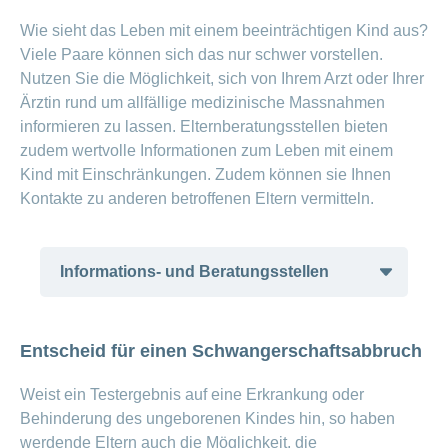
Wie sieht das Leben mit einem beeinträchtigen Kind aus?
Viele Paare können sich das nur schwer vorstellen.
Nutzen Sie die Möglichkeit, sich von Ihrem Arzt oder Ihrer
Ärztin rund um allfällige medizinische Massnahmen
informieren zu lassen. Elternberatungsstellen bieten
zudem wertvolle Informationen zum Leben mit einem
Kind mit Einschränkungen. Zudem können sie Ihnen
Kontakte zu anderen betroffenen Eltern vermitteln.
Informations- und Beratungsstellen
insieme Eltern-Vereine für Menschen
Entscheid für einen Schwangerschaftsabbruch
mit einer geistigen Behinderung und
Angehörige
Weist ein Testergebnis auf eine Erkrankung oder
insieme21 – Eltern-Verein für
Behinderung des ungeborenen Kindes hin, so haben
Menschen mit Trisomie 21 und
werdende Eltern auch die Möglichkeit, die