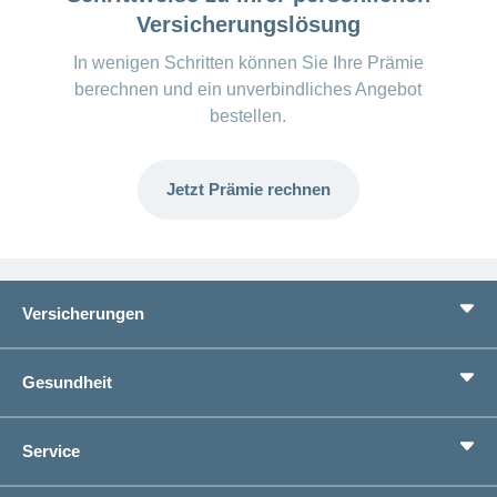
Versicherungslösung
In wenigen Schritten können Sie Ihre Prämie
berechnen und ein unverbindliches Angebot
bestellen.
Jetzt Prämie rechnen
Versicherungen
Grundversicherung
Gesundheit
Zusatzversicherungen
Vorsorge
Ratgeber
Service
Ich suche eine Versicherung für
Gesundheitskompass
Lebenssituation
concordiaMed