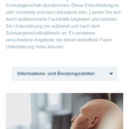
Angehörige
Schwangerschaft abzubrechen. Diese Entscheidung ist
Konferenz der Vereinigungen von
sehr schwierig und kann belastend sein. Lassen Sie sich
Eltern von Kindern mit
durch professionelle Fachkräfte begleiten und nehmen
Behinderungen
Sie Unterstützung vor, während und nach dem
Schwangerschaftsabbruch an. Es existieren
verschiedene Angebote, bei denen betroffene Paare
Unterstützung holen können.
Informations- und Beratungsstellen
Fachstelle Kindsverlust während
Schwangerschaft, Geburt und erster
Lebenszeit
Arbeitskreis Abruptio und
Kontrazeption-Schweiz
Sexuelle Gesundheit Schweiz