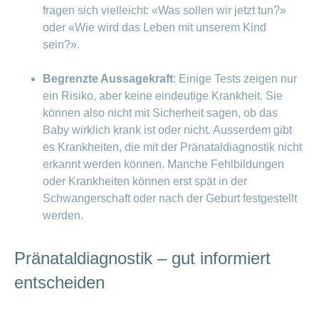
fragen sich vielleicht: «Was sollen wir jetzt tun?»
Fachperson während des Eingriffs
oder «Wie wird das Leben mit unserem Kind
durchgehend die Lage des Kindes
sein?».
und sieht genau, wo sich die Nadel
befindet. Die Einstichstelle
Begrenzte Aussagekraft
: Einige Tests zeigen nur
verschliesst sich sofort wieder und
ein Risiko, aber keine eindeutige Krankheit. Sie
das Fruchtwasser bildet sich in
können also nicht mit Sicherheit sagen, ob das
wenigen Stunden wieder nach. Das
Baby wirklich krank ist oder nicht. Ausserdem gibt
Fruchtwasser mit den Zellen wird
es Krankheiten, die mit der Pränataldiagnostik nicht
dann im Labor untersucht.
erkannt werden können. Manche Fehlbildungen
oder Krankheiten können erst spät in der
Schwangerschaft oder nach der Geburt festgestellt
werden.
Pränataldiagnostik – gut informiert
entscheiden