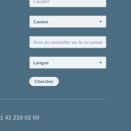
Canton:
Nom
du
conseiller
ou
Langue:
de
la
conseillère:
Chercher
1 41 210 02 50