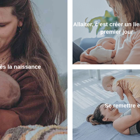
Allaiter, c’est créer un li
premier jour
rès la naissance
Se remettre 