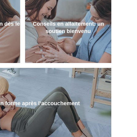
en dès le
Conseils en allaitement: un
soutien bienvenu
en forme après l’accouchement