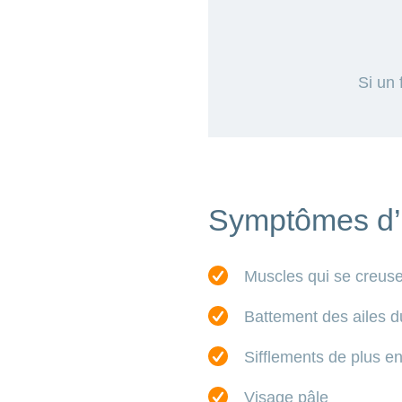
Si un
Symptômes d’u
Muscles qui se creusen
Battement des ailes d
Sifflements de plus en
Visage pâle