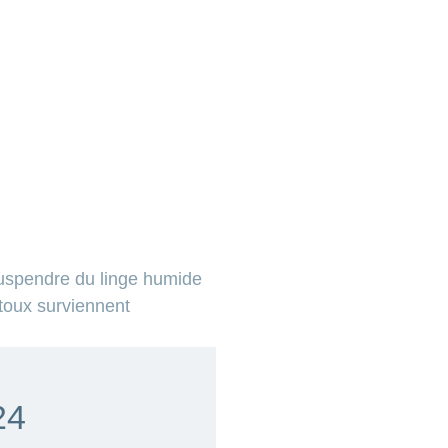
suspendre du linge humide
 toux surviennent
24