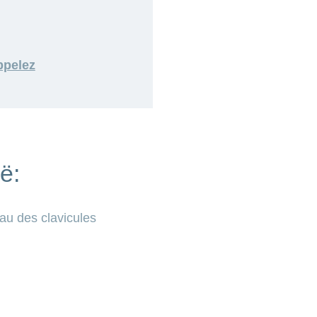
ppelez
ë:
eau des clavicules