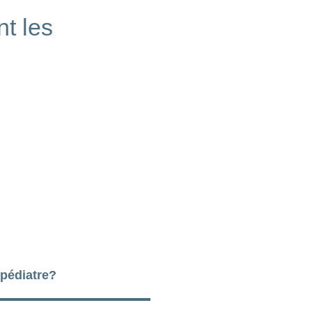
t les
pédiatre?