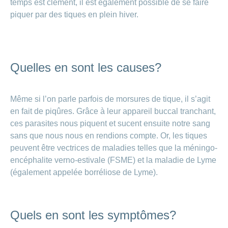
temps est clément, il est également possible de se faire
– Trouver
un soutien
piquer par des tiques en plein hiver.
Allaitement
–
Avantages
Quelles en sont les causes?
et astuces
Le post-
Même si l’on parle parfois de morsures de tique, il s’agit
partum:
en fait de piqûres. Grâce à leur appareil buccal tranchant,
une phase
ces parasites nous piquent et sucent ensuite notre sang
de
sans que nous nous en rendions compte. Or, les tiques
transition
peuvent être vectrices de maladies telles que la méningo-
très
encéphalite verno-estivale (FSME) et la maladie de Lyme
importante
(également appelée borréliose de Lyme).
Votre
bébé
pleure
Quels en sont les symptômes?
beaucoup: