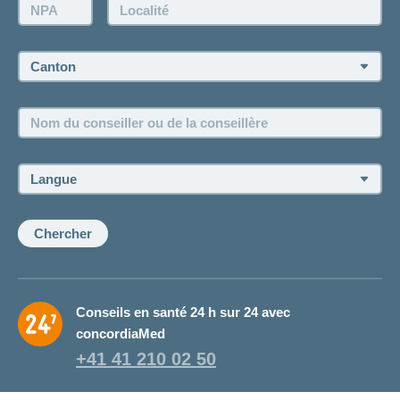
NPA:
Localité:
Demander à l'agence de vous rappeler
Prise de rendez-vous
Canton:
Emplois et carrière
Nom
Postes vacants
du
conseiller
ou
Langue:
de
la
conseillère:
Chercher
Conseils en santé 24 h sur 24 avec
concordiaMed
+41 41 210 02 50