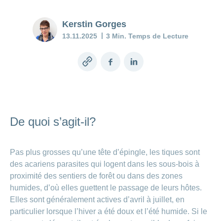
charge
Dépression
post-
Inconforts
Kerstin Gorges
partum:
Prestations
pendant
quand le
et prises
13.11.2025
3 Min. Temps de Lecture
la
moral
en charge
grossesse
flanche
Copy
Facebook
LinkedIn
Le
link
Baby
diagnostic
blues:
prénatal
que
faire?
De quoi s’agit-il?
Assurance
Mon
enfant
Pas plus grosses qu’une tête d’épingle, les tiques sont
est
des acariens parasites qui logent dans les sous-bois à
malade
proximité des sentiers de forêt ou dans des zones
humides, d’où elles guettent le passage de leurs hôtes.
Conseils
Elles sont généralement actives d’avril à juillet, en
en
particulier lorsque l’hiver a été doux et l’été humide. Si le
allaitement