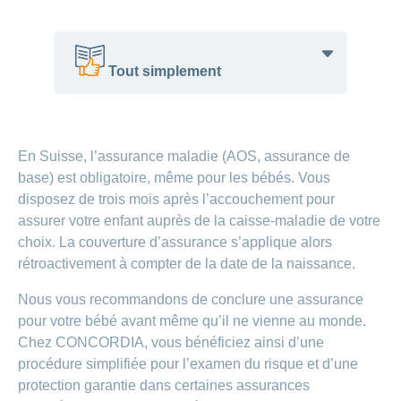
– Trouver
un soutien
Allaitement
Tout simplement
–
Avantages
et astuces
Les parents annoncent le bébé à la
caisse-maladie avant la naissance.
En Suisse, l’assurance maladie (AOS, assurance de
Le post-
Le bébé est donc assuré dès sa
base) est obligatoire, même pour les bébés. Vous
partum:
naissance.
disposez de trois mois après l’accouchement pour
une phase
Comme ça, il faut juste faire un examen
assurer votre enfant auprès de la caisse-maladie de votre
de
de santé simplifié.
choix. La couverture d’assurance s’applique alors
transition
Les familles ont des rabais sur les
rétroactivement à compter de la date de la naissance.
très
assurances.
importante
Nous vous recommandons de conclure une assurance
pour votre bébé avant même qu’il ne vienne au monde.
Votre
Chez CONCORDIA, vous bénéficiez ainsi d’une
bébé
procédure simplifiée pour l’examen du risque et d’une
pleure
protection garantie dans certaines assurances
beaucoup: