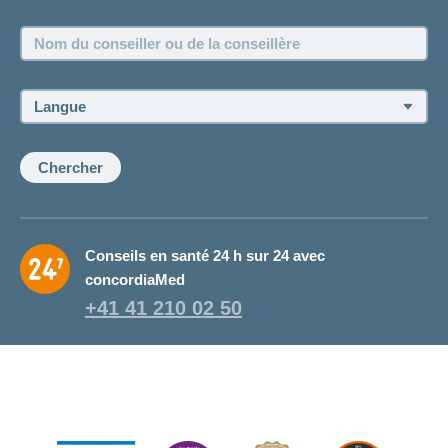
Emplois et carrière
Nom
Postes vacants
du
conseiller
ou
Langue:
de
la
conseillère:
Chercher
Conseils en santé 24 h sur 24 avec
concordiaMed
+41 41 210 02 50