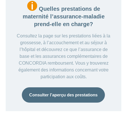
l’âge de 4 ans.
Quelles prestations de
Assurances complémentaires
maternité l’assurance-maladie
e
gratuites:
à partir du ou de la 3
enfant,
prend-elle en charge?
les assurances complémentaires
DIVERSA, NATURA et Assurance-
Consultez la page sur les prestations liées à la
hospitalisation sont gratuites, pour
grossesse, à l’accouchement et au séjour à
autant que les mêmes assurances
l’hôpital et découvrez ce que l’assurance de
complémentaires aient été conclues
base et les assurances complémentaires de
pour leurs aîné·es.
CONCORDIA remboursent. Vous y trouverez
Rabais pour bébés dans l’
assurance
également des informations concernant votre
de risque DIMA
: quand DIMA est
participation aux coûts.
souscrite dans le cadre d’une
conclusion prénatale ou au cours de la
première année de vie, les bébés
Consulter l’aperçu des prestations
bénéficient d’une protection d’assurance
gratuite pendant la première année
d’assurance à concurrence d’une prime
de CHF 192. Pour avoir au droit au
rabais, le résultat de l’examen de l’état