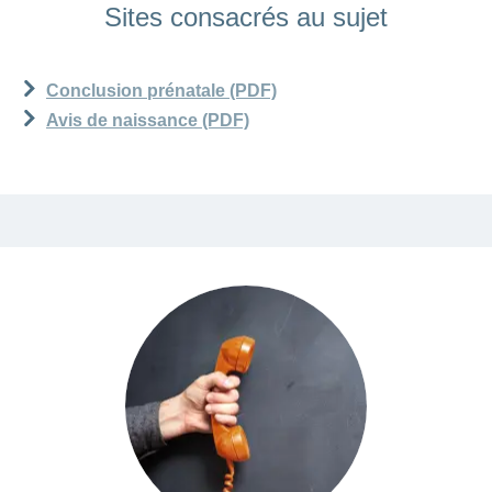
Sites consacrés au sujet
de santé doit être positif.
Pour en savoir plus, consultez notre
page
Conclusion prénatale (PDF)
consacrée aux familles
.
Avis de naissance (PDF)