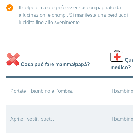
Il colpo di calore può essere accompagnato da
allucinazioni e crampi. Si manifesta una perdita di
lucidità fino allo svenimento.
Quando
Cosa può fare mamma/papà?
medico?
Portate il bambino all’ombra.
Il bambino ha
Aprite i vestiti stretti.
Il bambino ha