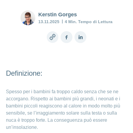
costi
della
Depressione
gravidanza
Kerstin Gorges
post-parto:
Prestazioni
quando il
e
13.11.2025
4 Min. Tempo di Lettura
Diagnostica
calo di
copertura
prenatale
umore
dei costi
persiste
Copy
Facebook
LinkedIn
link
Assicurazione
Baby
blues:
cosa
Definizione:
potete
fare?
Spesso per i bambini fa troppo caldo senza che se ne
Mia
accorgano. Rispetto ai bambini più grandi, i neonati e i
figlia o
bambini piccoli reagiscono al calore in modo molto più
mio
sensibile, se l’irraggiamento solare sulla testa o sulla
figlio è
malato
nuca è troppo forte. La conseguenza può essere
un’insolazione.