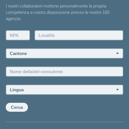
I nostri collaboratori mettono personalmente la propria
Annuncio d'infortunio
competenza a vostra disposizione presso le nostre 160
Contatto
agenzie.
Richiesta di un'offerta
Farsi contattare telefonicamente dall'agenzia
NPA:
Località:
Fissare un appuntamento
Cantone:
Offerte di lavoro e carriera
Posizioni vacanti
Nome
della/del
consulente:
Lingua:
Cerca