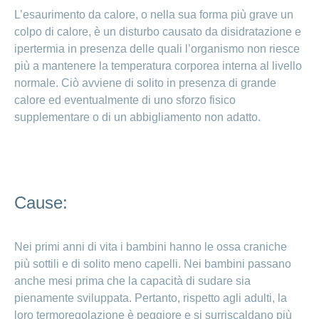
Consulenza
L’esaurimento da calore, o nella sua forma più grave un
sull’allattamento:
colpo di calore, è un disturbo causato da disidratazione e
un prezioso
ipertermia in presenza delle quali l’organismo non riesce
supporto per la
mamma e il bebè
più a mantenere la temperatura corporea interna al livello
normale. Ciò avviene di solito in presenza di grande
calore ed eventualmente di uno sforzo fisico
Allattamento
al seno:
supplementare o di un abbigliamento non adatto.
benefici e
consigli
Puerperio:
il delicato
Cause:
periodo
dopo il
parto
Nei primi anni di vita i bambini hanno le ossa craniche
più sottili e di solito meno capelli. Nei bambini passano
Pianto
anche mesi prima che la capacità di sudare sia
inconsolabile: se
pienamente sviluppata. Pertanto, rispetto agli adulti, la
il bebè piange
loro termoregolazione è peggiore e si surriscaldano più