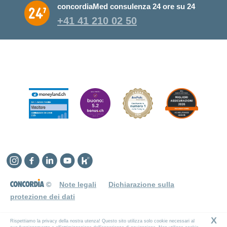
concordiaMed consulenza 24 ore su 24
+41 41 210 02 50
Instagram
Facebook
Linkedin
YouTube
Kununu
©
Note legali
Dichiarazione sulla
protezione dei dati
X
Rispettiamo la privacy della nostra utenza! Questo sito utilizza solo cookie necessari al