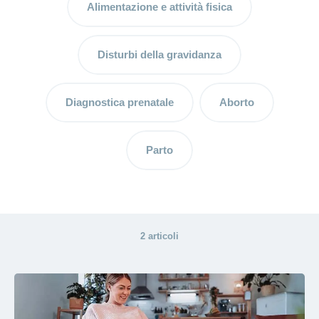
Consulenza
Alimentazione e attività fisica
sull’allattamento:
un prezioso
supporto per la
Disturbi della gravidanza
mamma e il bebè
Allattamento
Diagnostica prenatale
Aborto
al seno:
benefici e
consigli
Parto
Puerperio:
il delicato
periodo
dopo il
2 articoli
parto
Pianto
inconsolabile: se
il bebè piange