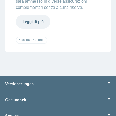
sarà ammesso in diverse assicurazioni
complementari senza alcuna riserva.
Leggi di più
ASSICURAZIONE
Versicherungen
Grundversicherung
Gesundheit
Zusatzversicherungen
Vorsorge
Ratgeber
Service