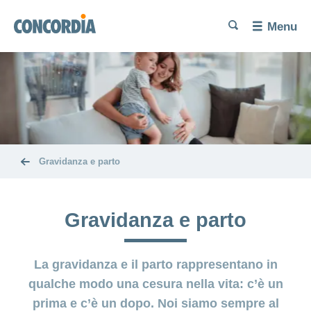
Lingua
Cerca
Cerca
Cerca
Cerca
Menu
Cerca
Desiderio
di
maternità
Desiderio di
Gravidanza
maternità
e
insoddisfatto
parto
Gravidanza e parto
Desiderio
Alimentazione
È
di
e attività
nato
maternità
fisica
il
Gravidanza e parto
bebè
Aborto
Il
Prestazioni
La gravidanza e il parto rappresentano in
recupero
e
Parto
dopo il
copertura
qualche modo una cesura nella vita: c’è un
parto
dei
prima e c’è un dopo. Noi siamo sempre al
Disturbi