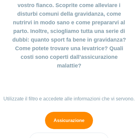
costi
della
vostro fianco. Scoprite come alleviare i
Depressione
gravidanza
disturbi comuni della gravidanza, come
post-parto:
Prestazioni
quando il
nutrirvi in modo sano e come prepararvi al
e
Diagnostica
calo di
copertura
parto. Inoltre, sciogliamo tutta una serie di
prenatale
umore
dei costi
dubbi: quanto sport fa bene in gravidanza?
persiste
Come potete trovare una levatrice? Quali
Assicurazione
costi sono coperti dall’assicurazione
Baby
blues:
malattie?
cosa
potete
fare?
Mia
Utilizzate il filtro e accedete alle informazioni che vi servono.
figlia o
mio
figlio è
Assicurazione
malato