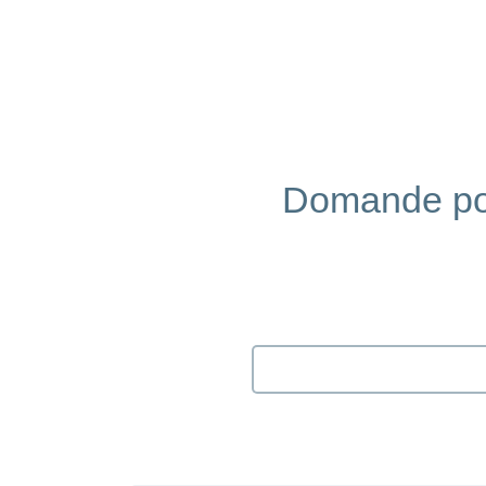
Domande post
Search
input