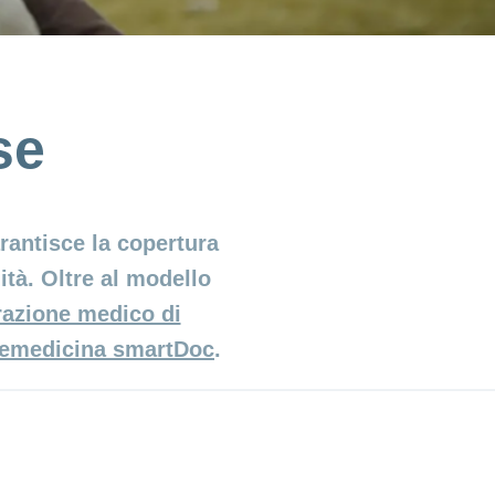
se
rantisce la copertura
ità. Oltre al modello
razione medico di
lemedicina smartDoc
.