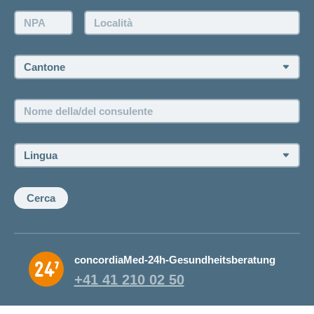
ininterrottamente,
Offertanfrage
NPA:
Località:
fatevi aiutare
Rückruf anfordern
Termin vereinbaren
Cantone:
Jobs und Karriere
Nome
Offene Stellen
della/del
consulente:
Lingua:
Cerca
concordiaMed-24h-Gesundheitsberatung
+41 41 210 02 50