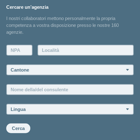
Cambiamento di indirizzo
Cercare un’agenzia
Sull'assicurazione
Elenchi degli ospedali
I nostri collaboratori mettono personalmente la propria
Annuncio d'infortunio
competenza a vostra disposizione presso le nostre 160
Contatto
agenzie.
Richiesta di un'offerta
Farsi contattare telefonicamente dall'agenzia
NPA:
Località:
Fissare un appuntamento
Cantone:
Offerte di lavoro e carriera
Posizioni vacanti
Nome
della/del
consulente:
Lingua:
Cerca