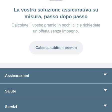
La vostra soluzione assicurativa su
misura, passo dopo passo
Calcolate il vostro premio in pochi clic e richiedete
un’offerta senza impegno.
Calcola subito il premio
Assicurazioni
Assicurazione di base
Salute
Assicurazioni complementari
Previdenza
concordiaMed
Servizi
Cerco un'assicurazione per...
Bussola della salute