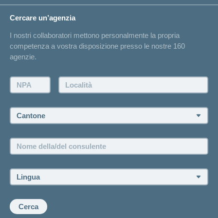
Circostanze di vita
Cambiamento di indirizzo
Cercare un’agenzia
Sull'assicurazione
Elenchi degli ospedali
I nostri collaboratori mettono personalmente la propria
Annuncio d'infortunio
competenza a vostra disposizione presso le nostre 160
Contatto
agenzie.
Richiesta di un'offerta
Farsi contattare telefonicamente dall'agenzia
NPA:
Località:
Fissare un appuntamento
Cantone:
Offerte di lavoro e carriera
Posizioni vacanti
Nome
della/del
consulente:
Lingua:
Cerca