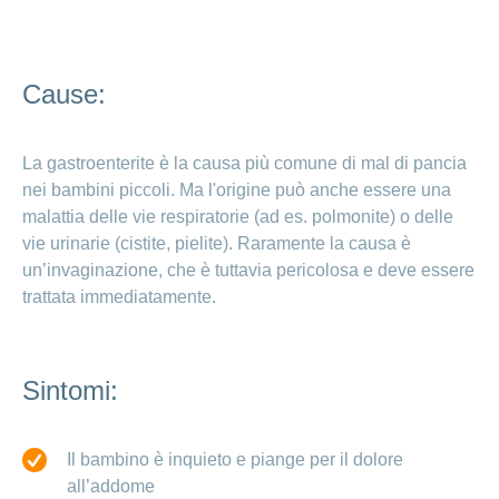
Consulenza
sull’allattamento:
un prezioso
supporto per la
Cause:
mamma e il bebè
Allattamento
La gastroenterite è la causa più comune di mal di pancia
al seno:
nei bambini piccoli. Ma l'origine può anche essere una
benefici e
malattia delle vie respiratorie (ad es. polmonite) o delle
consigli
vie urinarie (cistite, pielite). Raramente la causa è
un’invaginazione, che è tuttavia pericolosa e deve essere
Puerperio:
trattata immediatamente.
il delicato
periodo
dopo il
parto
Sintomi:
Pianto
inconsolabile: se
Il bambino è inquieto e piange per il dolore
il bebè piange
all’addome