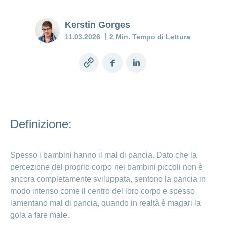
costi
della
Depressione
gravidanza
Kerstin Gorges
post-parto:
Prestazioni
quando il
e
11.03.2026
2 Min. Tempo di Lettura
Diagnostica
calo di
copertura
prenatale
umore
dei costi
persiste
Copy
Facebook
LinkedIn
link
Assicurazione
Baby
blues:
cosa
Definizione:
potete
fare?
Spesso i bambini hanno il mal di pancia. Dato che la
Mia
percezione del proprio corpo nei bambini piccoli non è
figlia o
ancora completamente sviluppata, sentono la pancia in
mio
modo intenso come il centro del loro corpo e spesso
figlio è
malato
lamentano mal di pancia, quando in realtà è magari la
gola a fare male.