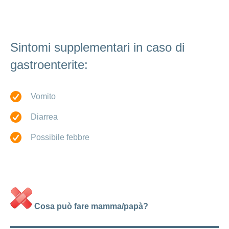
ininterrottamente,
fatevi aiutare
Sintomi supplementari in caso di
gastroenterite:
Vomito
Diarrea
Possibile febbre
Cosa può fare mamma/papà?