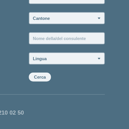
Cantone:
Nome
della/del
consulente:
Lingua:
Cerca
210 02 50