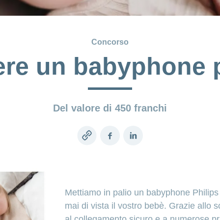
Concorso
ere un babyphone
Del valore di 450 franchi
Copy
Facebook
LinkedIn
link
Mettiamo in palio un babyphone Philips
mai di vista il vostro bebè. Grazie allo 
al collegamento sicuro e a numerose pr