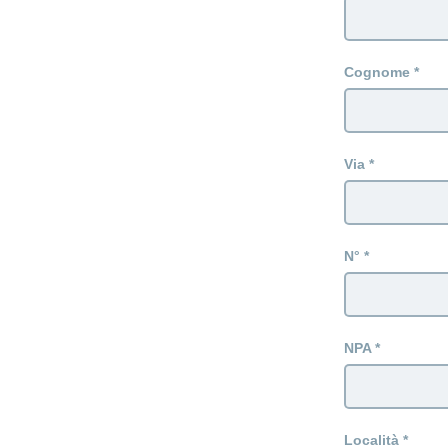
Cognome
Via
N°
NPA
Località