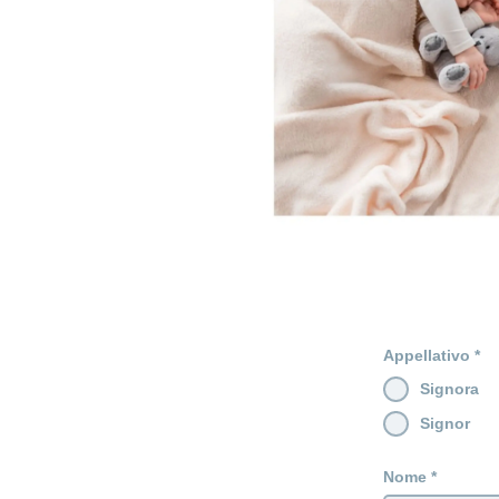
Appellativo
Signora
Signor
Nome