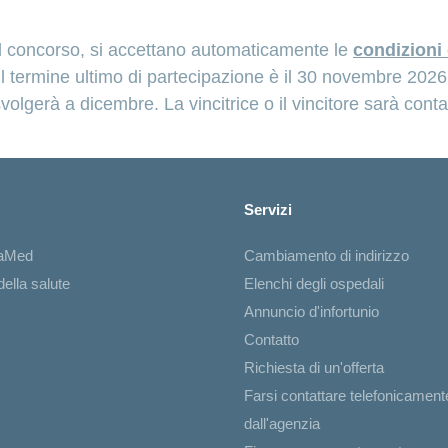
l concorso, si accettano automaticamente le
condizioni 
Il termine ultimo di partecipazione è il 30 novembre 2026
 svolgerà a dicembre. La vincitrice o il vincitore sarà conta
Servizi
iaMed
Cambiamento di indirizzo
ella salute
Elenchi degli ospedali
Annuncio d'infortunio
Contatto
Richiesta di un'offerta
Farsi contattare telefonicament
dall'agenzia