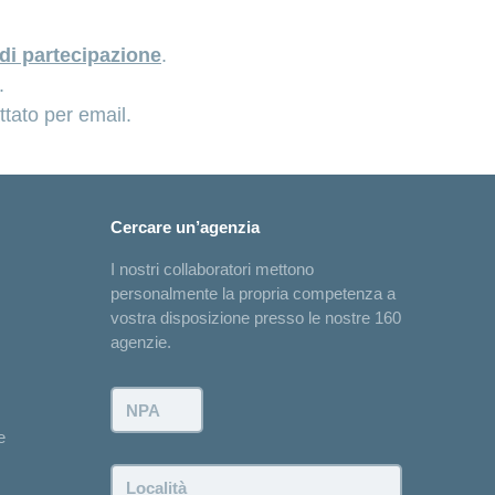
di partecipazione
.
.
ttato per email.
Cercare un’agenzia
I nostri collaboratori mettono
personalmente la propria competenza a
vostra disposizione presso le nostre 160
agenzie.
NPA:
e
Località: