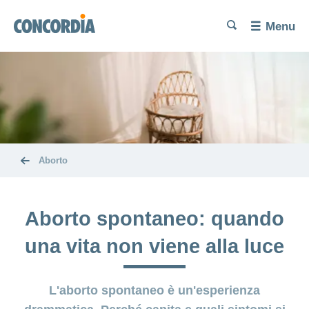
Lingua
Cerca
Cerca
Cerca
Cerca
Menu
Cerca
Desiderio
di
maternità
Desiderio di
Gravidanza
maternità
e
insoddisfatto
parto
Aborto
Desiderio
Alimentazione
È
di
e attività
nato
maternità
fisica
il
Aborto spontaneo: quando
bebè
Aborto
una vita non viene alla luce
Il
Prestazioni
recupero
e
Parto
dopo il
copertura
L'aborto spontaneo è un'esperienza
parto
dei
Disturbi