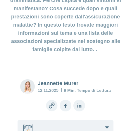
drammatica. Perché capita e quali sintomi si
costi
della
manifestano? Cosa succede dopo e quali
Depressione
gravidanza
post-parto:
Prestazioni
prestazioni sono coperte dall'assicurazione
quando il
e
malattie? In questo testo trovate maggiori
Diagnostica
calo di
copertura
prenatale
informazioni sul tema e una lista delle
umore
dei costi
persiste
associazioni specializzate nel sostegno alle
Assicurazione
famiglie colpite dal lutto. .
Baby
blues:
cosa
potete
fare?
Jeannette Murer
12.11.2025
6 Min. Tempo di Lettura
Mia
figlia o
mio
Copy
Facebook
LinkedIn
figlio è
link
malato