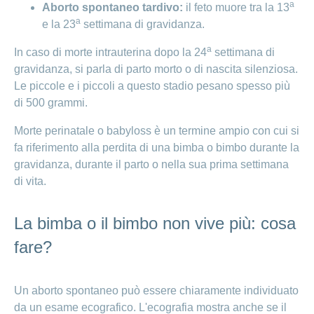
(batteriche o virali),
a
Aborto spontaneo tardivo:
il feto muore tra la 13
disturbi della coagulazione,
a
e la 23
settimana di gravidanza.
ipertiroidismo o altri disturbi ormonali,
a
complicazioni legate alla placenta,
In caso di morte intrauterina dopo la 24
settimana di
malformazioni dell'utero,
gravidanza, si parla di parto morto o di nascita silenziosa.
insufficienza cervicale (debolezza del
Le piccole e i piccoli a questo stadio pesano spesso più
collo dell’utero).
di 500 grammi.
Morte perinatale o babyloss è un termine ampio con cui si
fa riferimento alla perdita di una bimba o bimbo durante la
gravidanza, durante il parto o nella sua prima settimana
di vita.
La bimba o il bimbo non vive più: cosa
fare?
Un aborto spontaneo può essere chiaramente individuato
da un esame ecografico. L'ecografia mostra anche se il