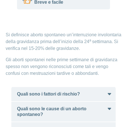
Consulenza
Breve e facile
sull’allattamento:
un prezioso
supporto per la
In un aborto spontaneo, il bebè muore
mamma e il bebè
prima della nascita.
Si definisce aborto spontaneo un’interruzione involontaria
Uno dei motivi può essere una malattia
Allattamento
a
della gravidanza prima dell’inizio della 24
settimana. Si
della madre o del bebè.
al seno:
verifica nel 15-20% delle gravidanze.
Un aborto spontaneo rende i genitori
benefici e
molto tristi.
consigli
Gli aborti spontanei nelle prime settimane di gravidanza
I centri di consulenza offrono aiuto ai
spesso non vengono riconosciuti come tali e vengo
genitori.
Puerperio:
confusi con mestruazioni tardive o abbondanti.
il delicato
periodo
dopo il
Quali sono i fattori di rischio?
parto
Quali sono le cause di un aborto
Pianto
spontaneo?
inconsolabile: se
La probabilità di un aborto spontaneo
il bebè piange
aumenta con l'età della gestante. Dopo i 35