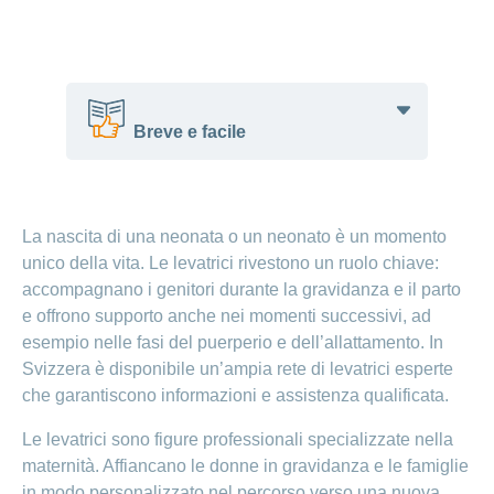
Consulenza
sull’allattamento:
un prezioso
supporto per la
mamma e il bebè
Breve e facile
Allattamento
al seno:
benefici e
Una levatrice aiuta le donne incinte.
consigli
Aiuta anche durante e dopo il parto.
La nascita di una neonata o un neonato è un momento
Una levatrice spiega e dà sicurezza.
unico della vita. Le levatrici rivestono un ruolo chiave:
Puerperio:
Ci sono diversi tipi di levatrici.
accompagnano i genitori durante la gravidanza e il parto
il delicato
È bene cercare una levatrice in anticipo.
e offrono supporto anche nei momenti successivi, ad
periodo
esempio nelle fasi del puerperio e dell’allattamento. In
dopo il
Svizzera è disponibile un’ampia rete di levatrici esperte
parto
che garantiscono informazioni e assistenza qualificata.
Pianto
Le levatrici sono figure professionali specializzate nella
inconsolabile: se
maternità. Affiancano le donne in gravidanza e le famiglie
il bebè piange
in modo personalizzato nel percorso verso una nuova