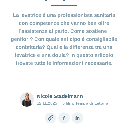
costi
della
Depressione
gravidanza
post-parto:
La levatrice è una professionista sanitaria
Prestazioni
quando il
e
con competenze che vanno ben oltre
Diagnostica
calo di
copertura
l’assistenza al parto. Come sostiene i
prenatale
umore
dei costi
persiste
genitori? Con quale anticipo è consigliabile
Assicurazione
contattarla? Qual è la differenza tra una
Baby
levatrice e una doula? In questo articolo
blues:
trovate tutte le informazioni necessarie.
cosa
potete
fare?
Mia
Nicole Stadelmann
figlia o
12.11.2025
5 Min. Tempo di Lettura
mio
figlio è
malato
Copy
Facebook
LinkedIn
link