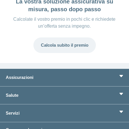
La vostra soluzione assicurativa su
misura, passo dopo passo
Calcolate il vostro premio in pochi clic e richiedete
un’offerta senza impegno.
Calcola subito il premio
Assicurazioni
Assicurazione di base
Salute
Assicurazioni complementari
Previdenza
concordiaMed
Servizi
Cerco un'assicurazione per...
Bussola della salute
Circostanze di vita
Cambiamento di indirizzo