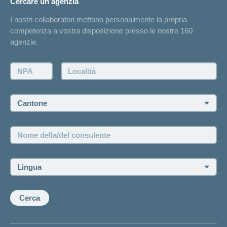
Cercare un’agenzia
Sull'assicurazione
Elenchi degli ospedali
I nostri collaboratori mettono personalmente la propria
Annuncio d'infortunio
competenza a vostra disposizione presso le nostre 160
Contatto
agenzie.
Richiesta di un'offerta
Farsi contattare telefonicamente dall'agenzia
NPA:
Località:
Fissare un appuntamento
Cantone:
Offerte di lavoro e carriera
Posizioni vacanti
Nome
della/del
consulente:
Lingua:
Cerca