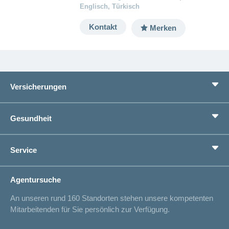
Englisch, Türkisch
Kontakt
Merken
Versicherungen
Grundversicherung
Gesundheit
Zusatzversicherungen
Vorsorge
Ratgeber
Service
Ich suche eine Versicherung für
Gesundheitskompass
Lebenssituation
concordiaMed
Adressänderung
Agentursuche
Sparen bei der Versicherung
Spitalliste
An unseren rund 160 Standorten stehen unsere kompetenten
Unfallmeldung
Mitarbeitenden für Sie persönlich zur Verfügung.
Kontakt