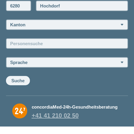
Offertanfrage
PLZ:
Ort:
Rückruf anfordern
Termin vereinbaren
Kanton:
Jobs und Karriere
Personensuche:
Offene Stellen
Sprache:
Suche
concordiaMed-24h-Gesundheitsberatung
+41 41 210 02 50