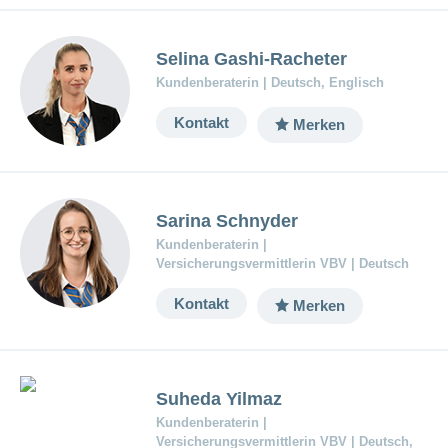
ausblenden
Thema
Lehre
bei
Ernährung
Selina Gashi-Racheter
der
CONCORDIA
Fitness
Kundenberaterin | Deutsch, Englisch
Gesund
Kontakt
Merken
leben
Sarina Schnyder
Kundenberaterin |
Versicherungsvermittlerin VBV | Deutsch
Kontakt
Merken
Suheda Yilmaz
Kundenberaterin |
Versicherungsvermittlerin VBV | Deutsch,