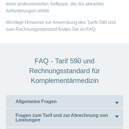
einer professionellen Software, die die aktuellen
Offene
Zahlungsmodus
Kontakt
Conci-
Bereich
Stellen
ändern
Anforderungen erfüllt.
ein-
Blog
Darum
oder
Feedback
Medien
Wichtige Hinweise zur Anwendung des Tarifs 590 und
die
ausblenden
CONCORDIA
zum Rechnungsstandard finden Sie im FAQ.
als
Conci-
Leistungserbringer
Arbeitgeberin
Bereich
Creative
& Elektronischer
ein-
Deine
oder
Datenaustausch
Vorteile
ausblenden
bei
>
FAQ - Tarif 590 und
Tarif
der
590
CONCORDIA
Alle
Rechnungsstandard für
Tipps
Magazin-
Komplementärmedizin
für
deine
Artikel
Bewerbung
ansehen
Das
Allgemeine Fragen
HR-
Team
Fragen
Fragen zum Tarif und zur Abrechnung von
Bereich
Unsere
Leistungen
stellen
ein-
Job-
oder
zum
Profile