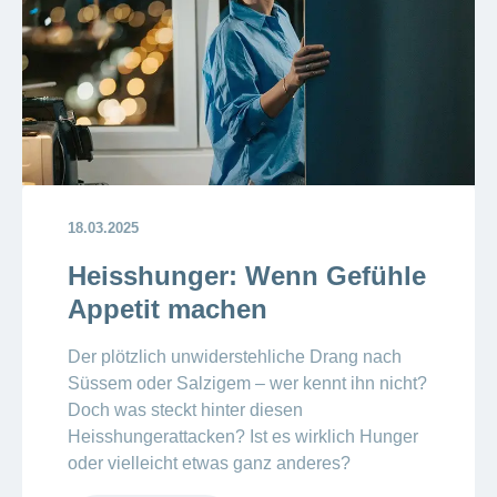
18.03.2025
Heisshunger: Wenn Gefühle
Appetit machen
Der plötzlich unwiderstehliche Drang nach
Süssem oder Salzigem – wer kennt ihn nicht?
Doch was steckt hinter diesen
Heisshungerattacken? Ist es wirklich Hunger
oder vielleicht etwas ganz anderes?