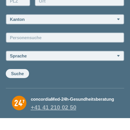
Rückruf anfordern
Termin vereinbaren
Kanton:
Jobs und Karriere
Personensuche:
Offene Stellen
Sprache:
Suche
concordiaMed-24h-Gesundheitsberatung
+41 41 210 02 50