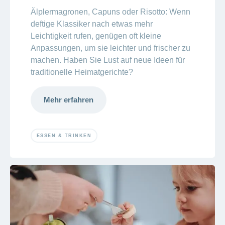
ausblenden
Thema
Lehre
Älplermagronen, Capuns oder Risotto: Wenn
bei
deftige Klassiker nach etwas mehr
Ernährung
der
Leichtigkeit rufen, genügen oft kleine
CONCORDIA
Fitness
Anpassungen, um sie leichter und frischer zu
Gesund
machen. Haben Sie Lust auf neue Ideen für
leben
traditionelle Heimatgerichte?
Mehr erfahren
ESSEN & TRINKEN