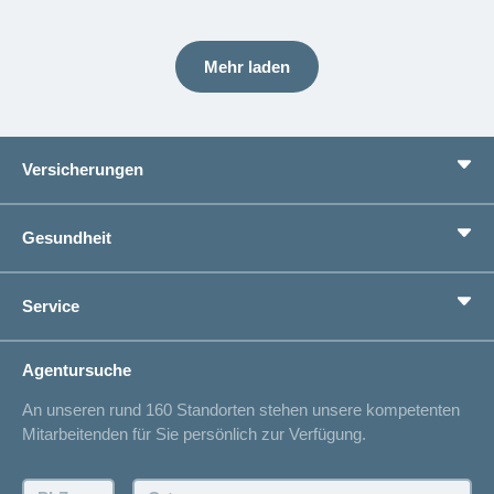
Mehr laden
Versicherungen
Grundversicherung
Gesundheit
Zusatzversicherungen
Vorsorge
Ratgeber
Service
Ich suche eine Versicherung für
Gesundheitskompass
Lebenssituation
concordiaMed
Adressänderung
Agentursuche
Sparen bei der Versicherung
Spitalliste
An unseren rund 160 Standorten stehen unsere kompetenten
Unfallmeldung
Mitarbeitenden für Sie persönlich zur Verfügung.
Kontakt
Offertanfrage
PLZ:
Ort: