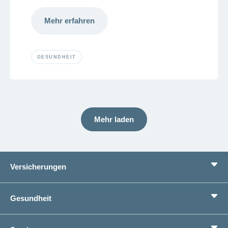
Mehr erfahren
GESUNDHEIT
Mehr laden
Versicherungen
Grundversicherung
Gesundheit
Zusatzversicherungen
Vorsorge
Ratgeber