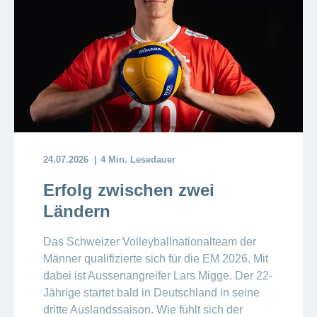
24.07.2026
4 Min. Lesedauer
Erfolg zwischen zwei
Ländern
Das Schweizer Volleyballnationalteam der
Männer qualifizierte sich für die EM 2026. Mit
dabei ist Aussenangreifer Lars Migge. Der 22-
Jährige startet bald in Deutschland in seine
dritte Auslandssaison. Wie fühlt sich der