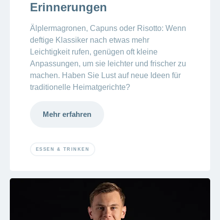
Erinnerungen
Älplermagronen, Capuns oder Risotto: Wenn
deftige Klassiker nach etwas mehr
Leichtigkeit rufen, genügen oft kleine
Anpassungen, um sie leichter und frischer zu
machen. Haben Sie Lust auf neue Ideen für
traditionelle Heimatgerichte?
Mehr erfahren
ESSEN & TRINKEN