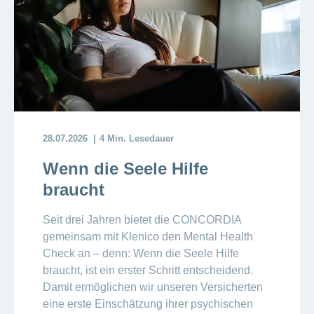
28.07.2026
4 Min. Lesedauer
Wenn die Seele Hilfe
braucht
Seit drei Jahren bietet die CONCORDIA
gemeinsam mit Klenico den Mental Health
Check an – denn: Wenn die Seele Hilfe
braucht, ist ein erster Schritt entscheidend.
Damit ermöglichen wir unseren Versicherten
eine erste Einschätzung ihrer psychischen