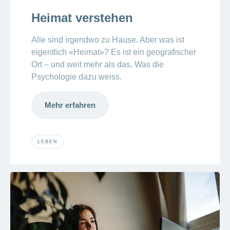
ausblenden
Thema
Lehre
Heimat verstehen
bei
Ernährung
der
CONCORDIA
Alle sind irgendwo zu Hause. Aber was ist
Fitness
eigentlich «Heimat»? Es ist ein
geografischer
Gesund
Ort – und weit mehr als das. Was die
leben
Psychologie dazu weiss.
Mehr erfahren
LEBEN