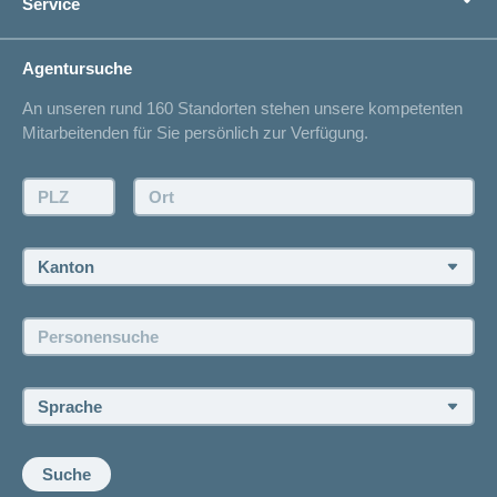
Service
Ich suche eine Versicherung für
Gesundheitskompass
Lebenssituation
concordiaMed
Adressänderung
Agentursuche
Sparen bei der Versicherung
Spitalliste
An unseren rund 160 Standorten stehen unsere kompetenten
Unfallmeldung
Mitarbeitenden für Sie persönlich zur Verfügung.
Kontakt
Offertanfrage
PLZ:
Ort:
Rückruf anfordern
Termin vereinbaren
Kanton:
Jobs und Karriere
Personensuche:
Offene Stellen
Sprache:
Suche