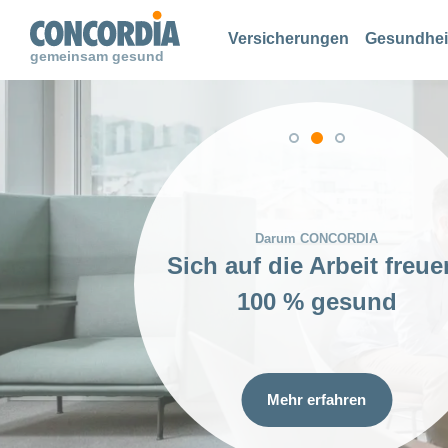
Suche
Suche
Suche
Versicherungen
Gesundhei
gemeinsam gesund
Als Versicherungsberaterin oder -berater
Darum CONCORDIA
Sich auf die Arbeit freue
Neues anpacken:
100 % gesund
100 % gesund
Mehr erfahren
Mehr erfahren