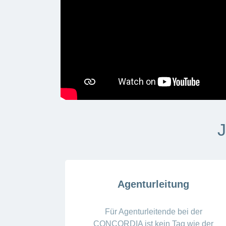
J
Agenturleitung
Für Agenturleitende bei der
CONCORDIA ist kein Tag wie der