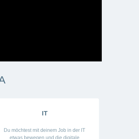
IA
IT
Du möchtest mit deinem Job in der IT
etwas bewegen und die digitale