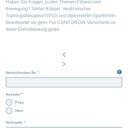
Haben Sie Fragen zu den Themen Fitness und
Offene
Zahlungsmodus
Kontakt
Conci-
Bewegung? Stefan Köppel, medizinischer
Bereich
Stellen
ändern
ein-
Blog
Trainingstherapeut SVGS und diplomierter Sportlehrer,
Darum
oder
Feedback
Medien
beantwortet sie gern. Für CONCORDIA-Versicherte ist
die
ausblenden
CONCORDIA
diese Dienstleistung gratis.
als
Conci-
Leistungserbringer
Arbeitgeberin
Bereich
Creative
& Elektronischer
ein-
Deine
oder
Datenaustausch
Vorteile
ausblenden
bei
>
Tarif
der
590
CONCORDIA
Alle
Versicherten-Nr.
Tipps
Magazin-
für
deine
Artikel
Bewerbung
Anrede
ansehen
Das
Frau
HR-
Team
Herr
Fragen
Bereich
Unsere
stellen
ein-
Job-
Vorname
oder
zum
Profile