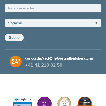
Jobs und Karriere
Personensuche:
Offene Stellen
Sprache:
Suche
concordiaMed-24h-Gesundheitsberatung
+41 41 210 02 50