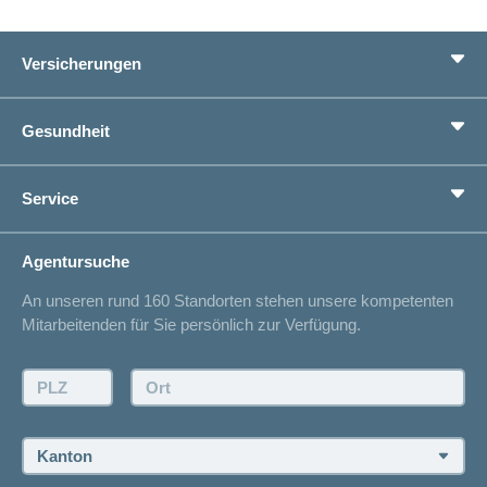
Versicherungen
Grundversicherung
Gesundheit
Zusatzversicherungen
Vorsorge
Ratgeber
Service
Ich suche eine Versicherung für
Gesundheitskompass
Lebenssituation
concordiaMed
Adressänderung
Agentursuche
Sparen bei der Versicherung
Spitalliste
An unseren rund 160 Standorten stehen unsere kompetenten
Unfallmeldung
Mitarbeitenden für Sie persönlich zur Verfügung.
Kontakt
Offertanfrage
PLZ:
Ort:
Rückruf anfordern
Termin vereinbaren
Kanton: