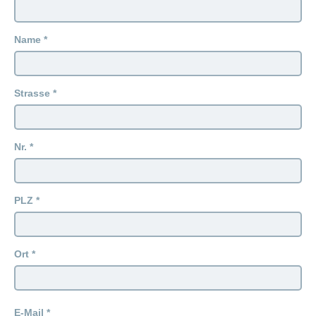
ausblenden
Thema
Lehre
bei
Ernährung
Name
der
CONCORDIA
Fitness
Gesund
leben
Strasse
Nr.
PLZ
Ort
E-Mail