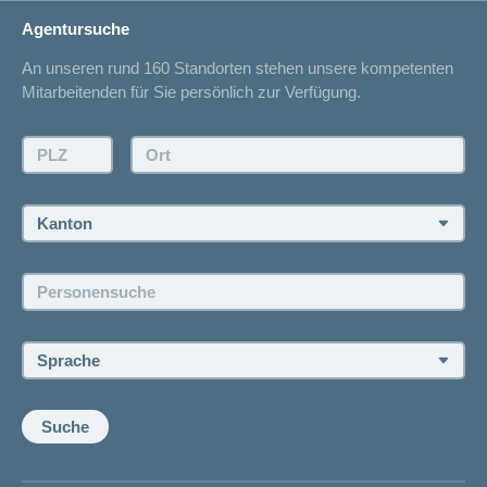
Lebenssituation
concordiaMed
Adressänderung
Agentursuche
Sparen bei der Versicherung
Spitalliste
An unseren rund 160 Standorten stehen unsere kompetenten
Unfallmeldung
Mitarbeitenden für Sie persönlich zur Verfügung.
Kontakt
Offertanfrage
PLZ:
Ort:
Rückruf anfordern
Termin vereinbaren
Kanton:
Jobs und Karriere
Personensuche:
Offene Stellen
Sprache:
Suche