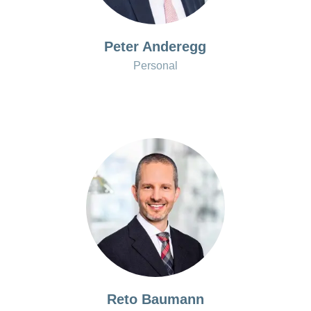
ausblenden
Thema
Lehre
bei
Ernährung
der
Peter Anderegg
CONCORDIA
Fitness
Personal
Gesund
leben
Reto Baumann