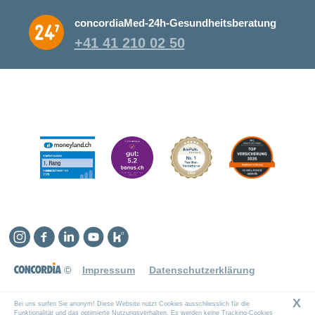
concordiaMed-24h-Gesundheitsberatung
+41 41 210 02 50
Instagram
Facebook
Linkedin
YouTube
Kununu
©
Impressum
Datenschutzerklärung
X
Bei uns surfen Sie anonym! Diese Website nutzt Cookies ausschliesslich für die
Funktionalität und das optimierte Nutzungsverhalten. Es werden keine Tracking-Cookies