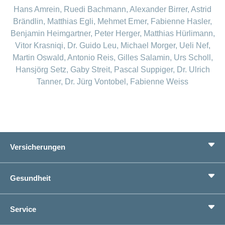
Hans Amrein, Ruedi Bachmann, Alexander Birrer, Astrid
Brändlin, Matthias Egli, Mehmet Emer, Fabienne Hasler,
Benjamin Heimgartner, Peter Herger, Matthias Hürlimann,
Vitor Krasniqi, Dr. Guido Leu, Michael Morger, Ueli Nef,
Martin Oswald, Antonio Reis, Gilles Salamin, Urs Scholl,
Hansjörg Setz, Gaby Streit, Pascal Suppiger, Dr. Ulrich
Tanner, Dr. Jürg Vontobel, Fabienne Weiss
Versicherungen
Grundversicherung
Gesundheit
Zusatzversicherungen
Vorsorge
Ratgeber
Service
Ich suche eine Versicherung für
Gesundheitskompass