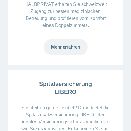
Spitälern können unabhängig von der bestehenden
HALBPRIVAT erhalten Sie schweizweit
Versicherung keinerlei Leistungen ausgerichtet
Zugang zur besten medizinischen
werden.
Betreuung und profitieren vom Komfort
eines Doppelzimmers.
Bitte informieren Sie sich bei Unsicherheiten in
jedem Fall vor einem geplanten Spitalaufenthalt bei
Ihrer CONCORDIA-Agentur oder -Geschäftsstelle,
Mehr erfahren
wie es sich mit der Kostenübernahme durch die
CONCORDIA verhält.
Spitalversicherung
LIBERO
Sie bleiben gerne flexibel? Dann bietet die
Spitalzusatzversicherung LIBERO den
idealen Versicherungsschutz - nämlich so,
wie Sie es wünschen. Entscheiden Sie bei