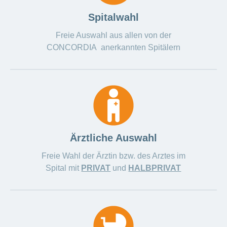
ausblenden
Thema
Lehre
Spitalwahl
bei
Ernährung
der
Freie Auswahl aus allen von der
CONCORDIA
Fitness
CONCORDIA anerkannten Spitälern
Gesund
leben
Ärztliche Auswahl
Freie Wahl der Ärztin bzw. des Arztes im
Spital mit
PRIVAT
und
HALBPRIVAT