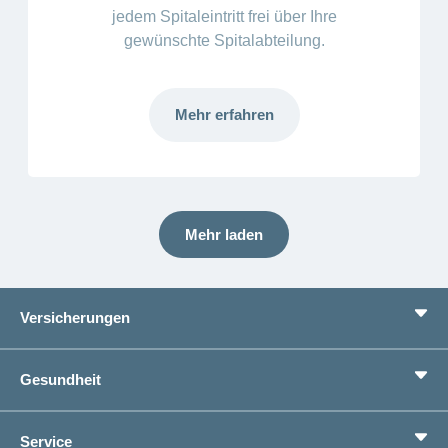
jedem Spitaleintritt frei über Ihre
gewünschte Spitalabteilung.
Mehr erfahren
Mehr laden
Versicherungen
Grundversicherung
Gesundheit
Zusatzversicherungen
Vorsorge
Ratgeber
Service
Ich suche eine Versicherung für