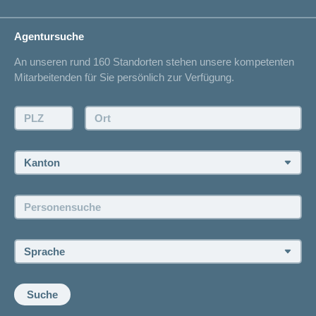
Gesundheitskompass
Lebenssituation
concordiaMed
Adressänderung
Agentursuche
Sparen bei der Versicherung
Spitalliste
An unseren rund 160 Standorten stehen unsere kompetenten
Unfallmeldung
Mitarbeitenden für Sie persönlich zur Verfügung.
Kontakt
Offertanfrage
PLZ:
Ort:
Rückruf anfordern
Termin vereinbaren
Kanton:
Jobs und Karriere
Personensuche:
Offene Stellen
Sprache:
Suche