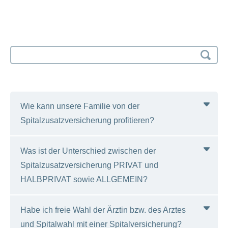
Search
input
Wie kann unsere Familie von der
Spitalzusatzversicherung profitieren?
Was ist der Unterschied zwischen der
Mit der Spitalzusatzversicherung der CONCORDIA
Spitalzusatzversicherung PRIVAT und
erhalten Sie je nach Variante schweiz- oder
HALBPRIVAT sowie ALLGEMEIN?
weltweit Zugang zu Ärzten und Spitälern und
geniessen mehr Komfort und Flexibilität. Ab dem 3.
Kind ist die Zusatzversicherung
Habe ich freie Wahl der Ärztin bzw. des Arztes
Der grosse Vorteil bei der privaten und halbprivaten
Spitalversicherung der CONCORDIA kostenlos,
und Spitalwahl mit einer Spitalversicherung?