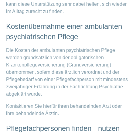
kann diese Unterstützung sehr dabei helfen, sich wieder
Offene
Zahlungsmodus
Kontakt
Conci-
Bereich
Stellen
ändern
im Alltag zurecht zu finden.
ein-
Blog
Darum
oder
Feedback
Medien
die
ausblenden
Kostenübernahme einer ambulanten
CONCORDIA
als
psychiatrischen Pflege
Conci-
Leistungserbringer
Arbeitgeberin
Bereich
Creative
& Elektronischer
ein-
Deine
Die Kosten der ambulanten psychiatrischen Pflege
oder
Datenaustausch
Vorteile
ausblenden
werden grundsätzlich von der obligatorischen
bei
>
Tarif
Krankenpflegeversicherung (Grundversicherung)
der
590
CONCORDIA
übernommen, sofern diese ärztlich verordnet und der
Alle
Tipps
Pflegebedarf von einer Pflegefachperson mit mindestens
Magazin-
für
zweijähriger Erfahrung in der Fachrichtung Psychiatrie
deine
Artikel
abgeklärt wurde.
Bewerbung
ansehen
Das
Kontaktieren Sie hierfür ihren behandelnden Arzt oder
HR-
ihre behandelnde Ärztin.
Team
Fragen
Bereich
Unsere
Pflegefachpersonen finden - nutzen
stellen
ein-
Job-
oder
zum
Profile