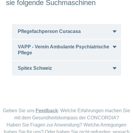
sie folgende Suchmaschinen
ausblenden
Thema
Lehre
bei
Ernährung
der
CONCORDIA
Fitness
Pflegefachperson Curacasa
Gesund
leben
VAPP - Verein Ambulante Psychiatrische
Pflegefachperson
suchen bei Curacasa
Pflege
Spitex Schweiz
Psychiatrische Pflege finden
Regionale Spitex finden
Hinweis: Suchfunktion nach PLZ, pro
Geben Sie uns
Feedback
: Welche Erfahrungen machen Sie
Organisation ist jeweils aufgeführt, ob
mit dem Gesundheitskompass der CONCORDIA?
psychiatrische Pflege angeboten wird.
Haben Sie Fragen zur Anwendung? Welche Anregungen
haben Sie für uns? Oder haben Sie nicht gefunden, wonach