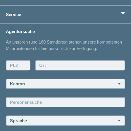
Vorsorge
Ratgeber
Service
Ich suche eine Versicherung für
Gesundheitskompass
Lebenssituation
concordiaMed
Adressänderung
Agentursuche
Sparen bei der Versicherung
Spitalliste
An unseren rund 160 Standorten stehen unsere kompetenten
Unfallmeldung
Mitarbeitenden für Sie persönlich zur Verfügung.
Kontakt
Offertanfrage
PLZ:
Ort:
Rückruf anfordern
Termin vereinbaren
Kanton:
Jobs und Karriere
Personensuche:
Offene Stellen
Sprache: