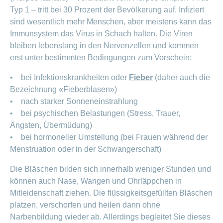
Offene
Zahlungsmodus
Typ 1 – tritt bei 30 Prozent der Bevölkerung auf. Infiziert
Kontakt
Conci-
Bereich
Stellen
ändern
sind wesentlich mehr Menschen, aber meistens kann das
ein-
Blog
Darum
oder
Feedback
Immunsystem das Virus in Schach halten. Die Viren
Medien
die
ausblenden
bleiben lebenslang in den Nervenzellen und kommen
CONCORDIA
als
erst unter bestimmten Bedingungen zum Vorschein:
Conci-
Leistungserbringer
Arbeitgeberin
Bereich
Creative
& Elektronischer
ein-
• bei Infektionskrankheiten oder
Fieber
(daher auch die
Deine
oder
Datenaustausch
Vorteile
Bezeichnung «Fieberblasen»)
ausblenden
bei
• nach starker Sonneneinstrahlung
>
Tarif
der
• bei psychischen Belastungen (Stress, Trauer,
590
CONCORDIA
Alle
Ängsten, Übermüdung)
Tipps
Magazin-
• bei hormoneller Umstellung (bei Frauen während der
für
deine
Menstruation oder in der Schwangerschaft)
Artikel
Bewerbung
ansehen
Die Bläschen bilden sich innerhalb weniger Stunden und
Das
HR-
können auch Nase, Wangen und Ohrläppchen in
Team
Mitleidenschaft ziehen. Die flüssigkeitsgefüllten Bläschen
Fragen
Bereich
Unsere
platzen, verschorfen und heilen dann ohne
stellen
ein-
Job-
Narbenbildung wieder ab. Allerdings begleitet Sie dieses
oder
zum
Profile