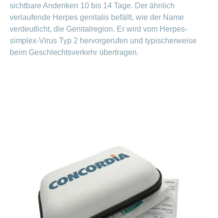
ausblenden
sichtbare Andenken 10 bis 14 Tage. Der ähnlich
Thema
Lehre
verlaufende Herpes genitalis befällt, wie der Name
bei
Ernährung
der
verdeutlicht, die Genitalregion. Er wird vom Herpes-
CONCORDIA
Fitness
simplex-Virus Typ 2 hervorgerufen und typischerweise
beim Geschlechtsverkehr übertragen.
Gesund
leben