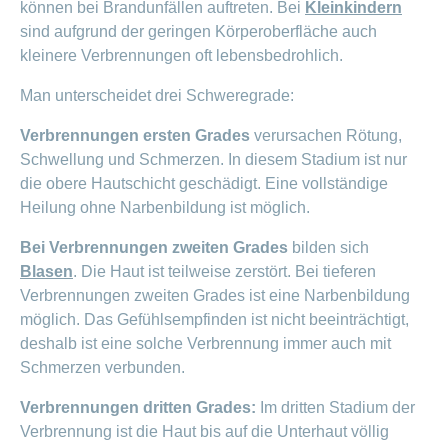
können bei Brandunfällen auftreten. Bei
Kleinkindern
Offene
Zahlungsmodus
Kontakt
Conci-
sind aufgrund der geringen Körperoberfläche auch
Bereich
Stellen
ändern
ein-
Blog
kleinere Verbrennungen oft lebensbedrohlich.
Darum
oder
Feedback
Medien
die
ausblenden
Man unterscheidet drei Schweregrade:
CONCORDIA
als
Conci-
Leistungserbringer
Arbeitgeberin
Bereich
Verbrennungen ersten Grades
verursachen Rötung,
Creative
& Elektronischer
ein-
Schwellung und Schmerzen. In diesem Stadium ist nur
Deine
oder
Datenaustausch
Vorteile
ausblenden
die obere Hautschicht geschädigt. Eine vollständige
bei
>
Heilung ohne Narbenbildung ist möglich.
Tarif
der
590
CONCORDIA
Alle
Bei Verbrennungen zweiten Grades
bilden sich
Tipps
Magazin-
Blasen
. Die Haut ist teilweise zerstört. Bei tieferen
für
Verbrennungen zweiten Grades ist eine Narbenbildung
deine
Artikel
Bewerbung
möglich. Das Gefühlsempfinden ist nicht beeinträchtigt,
ansehen
Das
deshalb ist eine solche Verbrennung immer auch mit
HR-
Schmerzen verbunden.
Team
Fragen
Bereich
Unsere
Verbrennungen dritten Grades:
Im dritten Stadium der
stellen
ein-
Job-
Verbrennung ist die Haut bis auf die Unterhaut völlig
oder
zum
Profile