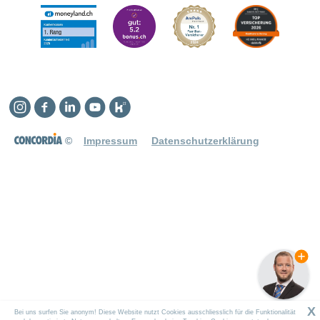
Instagram
Facebook
Linkedin
YouTube
Kununu
©
Impressum
Datenschutzerklärung
X
Bei uns surfen Sie anonym! Diese Website nutzt Cookies ausschliesslich für die Funktionalität