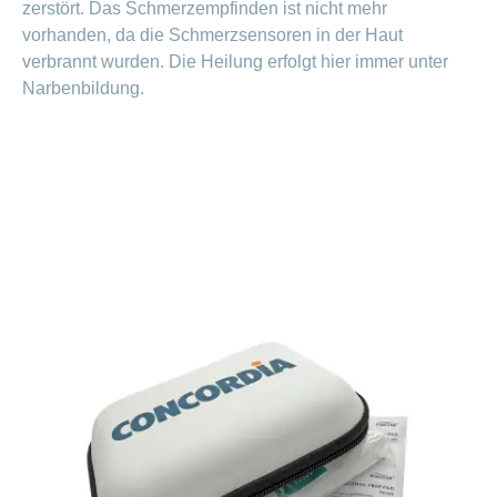
ausblenden
zerstört. Das Schmerzempfinden ist nicht mehr
Thema
Lehre
vorhanden, da die Schmerzsensoren in der Haut
bei
Ernährung
verbrannt wurden. Die Heilung erfolgt hier immer unter
der
CONCORDIA
Narbenbildung.
Fitness
Gesund
leben