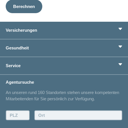
Berechnen
Versicherungen
Grundversicherung
Gesundheit
Zusatzversicherungen
Vorsorge
Ratgeber
Service
Ich suche eine Versicherung für
Gesundheitskompass
Lebenssituation
concordiaMed
Adressänderung
Agentursuche
Sparen bei der Versicherung
Spitalliste
An unseren rund 160 Standorten stehen unsere kompetenten
Unfallmeldung
Mitarbeitenden für Sie persönlich zur Verfügung.
Kontakt
Offertanfrage
PLZ:
Ort:
Rückruf anfordern
Termin vereinbaren