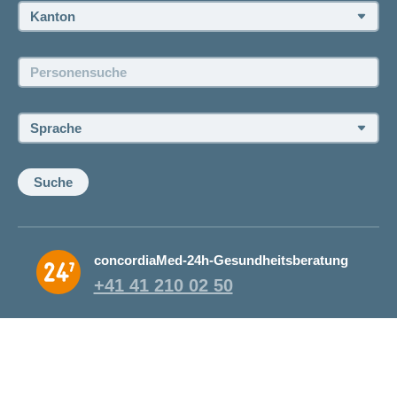
Kanton:
Jobs und Karriere
Personensuche:
Offene Stellen
Sprache:
Suche
concordiaMed-24h-Gesundheitsberatung
+41 41 210 02 50