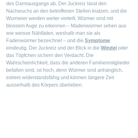
des Darmausgangs ab. Der Juckreiz lässt den
Offene
Zahlungsmodus
Kontakt
Conci-
Bereich
Stellen
ändern
Nachwuchs an den betroffenen Stellen kratzen, und die
ein-
Blog
Wurmeier werden weiter verteilt. Würmer sind mit
Darum
oder
Feedback
Medien
die
ausblenden
blossem Auge zu erkennen – Madenwürmer sehen aus
CONCORDIA
wie weisse Nähfäden, weshalb man sie als
als
Conci-
Leistungserbringer
Fadenwürmer bezeichnet – und die
Symptome
Arbeitgeberin
Bereich
Creative
& Elektronischer
ein-
eindeutig. Der Juckreiz und der Blick in die
Windel
oder
Deine
oder
Datenaustausch
Vorteile
das Töpfchen sichern den Verdacht. Die
ausblenden
bei
Wahrscheinlichkeit, dass die anderen Familienmitglieder
>
Tarif
der
befallen sind, ist hoch, denn Würmer sind anhänglich,
590
CONCORDIA
Alle
extrem widerstandsfähig und können längere Zeit
Tipps
Magazin-
ausserhalb des Körpers überleben.
für
deine
Artikel
Bewerbung
ansehen
Das
HR-
Team
Fragen
Bereich
Unsere
stellen
ein-
Job-
oder
zum
Profile