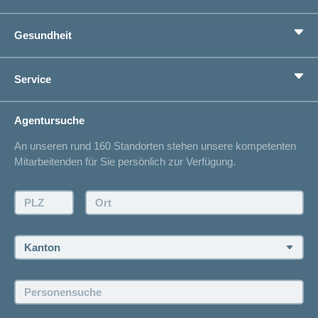
Grundversicherung
Gesundheit
Zusatzversicherungen
Vorsorge
Ratgeber
Service
Ich suche eine Versicherung für
Gesundheitskompass
Lebenssituation
concordiaMed
Adressänderung
Agentursuche
Sparen bei der Versicherung
Spitalliste
An unseren rund 160 Standorten stehen unsere kompetenten
Unfallmeldung
Mitarbeitenden für Sie persönlich zur Verfügung.
Kontakt
Offertanfrage
PLZ:
Ort:
Rückruf anfordern
Termin vereinbaren
Kanton:
Jobs und Karriere
Personensuche:
Offene Stellen