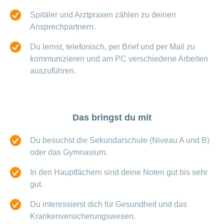
ausblenden
Thema
Lehre
Spitäler und Arztpraxen zählen zu deinen
bei
Ansprechpartnern.
Ernährung
der
CONCORDIA
Fitness
Du lernst, telefonisch, per Brief und per Mail zu
Gesund
kommunizieren und am PC verschiedene Arbeiten
leben
auszuführen.
Das bringst du mit
Du besuchst die Sekundarschule (Niveau A und B)
oder das Gymnasium.
In den Hauptfächern sind deine Noten gut bis sehr
gut.
Du interessierst dich für Gesundheit und das
Krankenversicherungswesen.