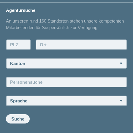
Adressänderung
concordiaMed
Lebenssituationen
Agentursuche
Spitalliste
Sparen bei der Versicherung
An unseren rund 160 Standorten stehen unsere kompetenten
Unfallmeldung
Mitarbeitenden für Sie persönlich zur Verfügung.
Kontaktmöglichkeiten
Offertanfrage
PLZ:
Ort:
Rückruf anfordern
Termin vereinbaren
Kanton:
Jobs und Karriere
Personensuche:
Offene Stellen
Sprache:
Suche