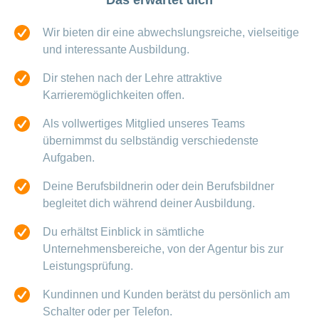
Das erwartet dich
Offene
Zahlungsmodus
Kontakt
Conci-
Bereich
Stellen
ändern
Wir bieten dir eine abwechslungsreiche, vielseitige
ein-
Blog
Darum
oder
Feedback
und interessante Ausbildung.
Medien
die
ausblenden
CONCORDIA
Dir stehen nach der Lehre attraktive
als
Conci-
Leistungserbringer
Arbeitgeberin
Karrieremöglichkeiten offen.
Bereich
Creative
& Elektronischer
ein-
Deine
oder
Datenaustausch
Als vollwertiges Mitglied unseres Teams
Vorteile
ausblenden
bei
übernimmst du selbständig verschiedenste
>
Tarif
der
Aufgaben.
590
CONCORDIA
Alle
Tipps
Deine Berufsbildnerin oder dein Berufsbildner
Magazin-
für
begleitet dich während deiner Ausbildung.
deine
Artikel
Bewerbung
Du erhältst Einblick in sämtliche
ansehen
Das
Unternehmensbereiche, von der Agentur bis zur
HR-
Leistungsprüfung.
Team
Fragen
Bereich
Unsere
Kundinnen und Kunden berätst du persönlich am
stellen
ein-
Job-
Schalter oder per Telefon.
oder
zum
Profile