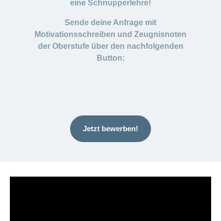
eine Schnupperlehre!
Sende deine Anfrage mit
Motivationsschreiben und Zeugnisnoten
der Oberstufe über den nachfolgenden
Button:
Jetzt bewerben!