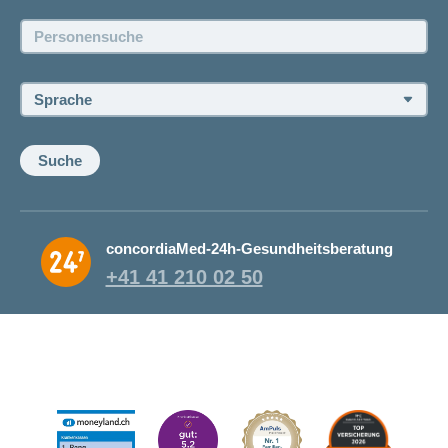
Jobs und Karriere
ausblenden
Thema
Lehre
Personensuche:
Offene Stellen
bei
Ernährung
der
CONCORDIA
Fitness
Sprache:
Gesund
leben
Suche
concordiaMed-24h-Gesundheitsberatung
+41 41 210 02 50