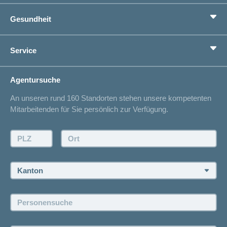
Grundversicherung
Gesundheit
Zusatzversicherungen
Vorsorge
Ratgeber
Service
Ich suche eine Versicherung für
Gesundheitskompass
Lebenssituation
concordiaMed
Adressänderung
Agentursuche
Sparen bei der Versicherung
Spitalliste
An unseren rund 160 Standorten stehen unsere kompetenten
Unfallmeldung
Mitarbeitenden für Sie persönlich zur Verfügung.
Kontakt
Offertanfrage
PLZ:
Ort:
Rückruf anfordern
Termin vereinbaren
Kanton:
Jobs und Karriere
Personensuche:
Offene Stellen