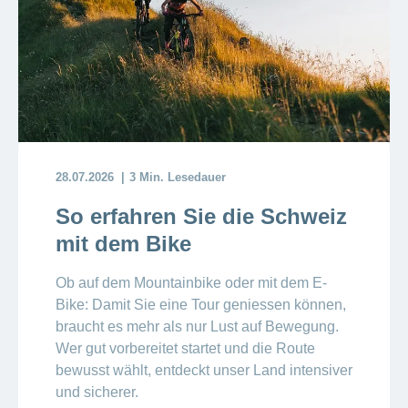
ausblenden
Thema
Lehre
bei
Ernährung
der
CONCORDIA
Fitness
Gesund
leben
28.07.2026
3 Min. Lesedauer
So erfahren Sie die Schweiz
mit dem Bike
Ob auf dem Mountainbike oder mit dem E-
Bike: Damit Sie eine Tour geniessen können,
braucht es mehr als nur Lust auf Bewegung.
Wer gut vorbereitet startet
und die Route
bewusst wählt, entdeckt unser Land intensiver
und sicherer.