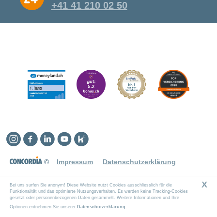
+41 41 210 02 50
Instagram
Facebook
Linkedin
YouTube
Kununu
©
Impressum
Datenschutzerklärung
X
Bei uns surfen Sie anonym! Diese Website nutzt Cookies ausschliesslich für die
Funktionalität und das optimierte Nutzungsverhalten. Es werden keine Tracking-Cookies
gesetzt oder personenbezogenen Daten gesammelt. Weitere Informationen und Ihre
Optionen entnehmen Sie unserer
Datenschutzerklärung
.