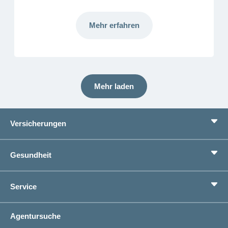
Mehr erfahren
Mehr laden
Versicherungen
Grundversicherung
Gesundheit
Zusatzversicherungen
Vorsorge
Ratgeber
Service
Ich suche eine Versicherung für
Gesundheitskompass
Lebenssituation
concordiaMed
Adressänderung
Agentursuche
Sparen bei der Versicherung
Spitalliste