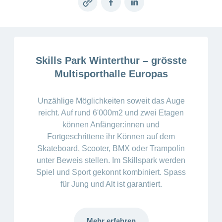
Copy
Facebook
LinkedIn
Offene
Zahlungsmodus
Kontakt
Conci-
Bereich
Stellen
ändern
link
ein-
Blog
Darum
oder
Feedback
Medien
die
ausblenden
CONCORDIA
als
Skills Park Winterthur – grösste
Conci-
Leistungserbringer
Arbeitgeberin
Bereich
Creative
Multisporthalle Europas
& Elektronischer
ein-
Deine
oder
Datenaustausch
Vorteile
ausblenden
bei
Unzählige Möglichkeiten soweit das Auge
>
Tarif
der
reicht. Auf rund 6'000m2 und zwei Etagen
590
CONCORDIA
Alle
können Anfänger:innen und
Tipps
Magazin-
Fortgeschrittene ihr Können auf dem
für
deine
Skateboard, Scooter, BMX oder Trampolin
Artikel
Bewerbung
unter Beweis stellen. Im Skillspark werden
ansehen
Das
Spiel und Sport gekonnt kombiniert. Spass
HR-
für Jung und Alt ist garantiert.
Team
Fragen
Bereich
Unsere
stellen
ein-
Job-
oder
zum
Profile
Mehr erfahren