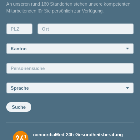
An unseren rund 160 Standorten stehen unsere kompetenten
Unfallmeldung
Mitarbeitenden für Sie persönlich zur Verfügung.
Kontakt
Offertanfrage
PLZ:
Ort:
Rückruf anfordern
Termin vereinbaren
Kanton:
Jobs und Karriere
Personensuche:
Offene Stellen
Sprache:
Suche
concordiaMed-24h-Gesundheitsberatung