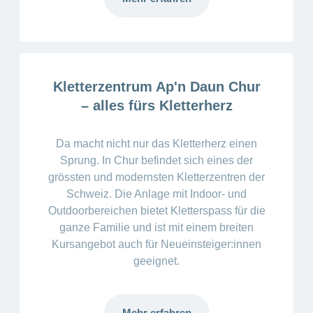
ausblenden
Thema
Lehre
bei
Ernährung
der
CONCORDIA
Fitness
Gesund
Kletterzentrum Ap'n Daun Chur
leben
– alles fürs Kletterherz
Da macht nicht nur das Kletterherz einen
Sprung. In Chur befindet sich eines der
grössten und modernsten Kletterzentren der
Schweiz. Die Anlage mit Indoor- und
Outdoorbereichen bietet Kletterspass für die
ganze Familie und ist mit einem breiten
Kursangebot auch für Neueinsteiger:innen
geeignet.
Mehr erfahren