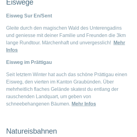
Eiswege
Offene
Zahlungsmodus
Kontakt
Conci-
Bereich
Stellen
ändern
ein-
Eisweg Sur En/Sent
Blog
Darum
oder
Feedback
Medien
die
ausblenden
Gleite durch den magischen Wald des Unterengadins
CONCORDIA
als
und geniesse mit deiner Familie und Freunden die 3km
Conci-
Leistungserbringer
Arbeitgeberin
Bereich
lange Rundtour. Märchenhaft und unvergesslich!
Mehr
Creative
& Elektronischer
ein-
Deine
Infos
oder
Datenaustausch
Vorteile
ausblenden
bei
Eisweg im Prättigau
>
Tarif
der
590
CONCORDIA
Alle
Seit letztem Winter hat auch das schöne Prättigau einen
Tipps
Eisweg, den vierten im Kanton Graubünden. Über
Magazin-
für
mehrheitlich flaches Gelände skatest du entlang der
deine
Artikel
Bewerbung
rauschenden Landquart, um geben von
ansehen
schneebehangenen Bäumen.
Mehr Infos
Das
HR-
Team
Fragen
Bereich
Unsere
stellen
ein-
Natureisbahnen
Job-
oder
zum
Profile