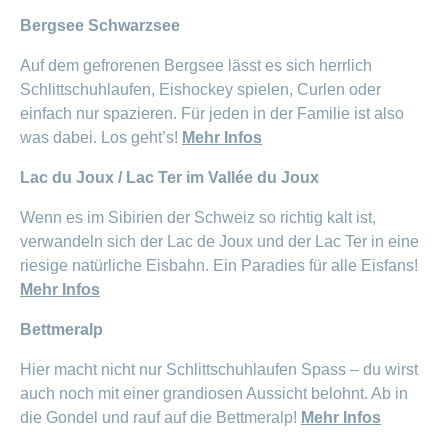
ausblenden
Thema
Lehre
Bergsee Schwarzsee
bei
Ernährung
der
Auf dem gefrorenen Bergsee lässt es sich herrlich
CONCORDIA
Fitness
Schlittschuhlaufen, Eishockey spielen, Curlen oder
Gesund
einfach nur spazieren. Für jeden in der Familie ist also
leben
was dabei. Los geht’s!
Mehr Infos
Lac du Joux / Lac Ter im Vallée du Joux
Wenn es im Sibirien der Schweiz so richtig kalt ist,
verwandeln sich der Lac de Joux und der Lac Ter in eine
riesige natürliche Eisbahn. Ein Paradies für alle Eisfans!
Mehr Infos
Bettmeralp
Hier macht nicht nur Schlittschuhlaufen Spass – du wirst
auch noch mit einer grandiosen Aussicht belohnt. Ab in
die Gondel und rauf auf die Bettmeralp!
Mehr Infos