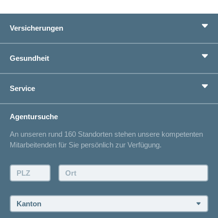
Versicherungen
Grundversicherung
Gesundheit
Zusatzversicherungen
Vorsorge
Ratgeber
Service
Ich suche eine Versicherung für
Gesundheitskompass
Lebenssituation
concordiaMed
Adressänderung
Agentursuche
Sparen bei der Versicherung
Spitalliste
An unseren rund 160 Standorten stehen unsere kompetenten
Unfallmeldung
Mitarbeitenden für Sie persönlich zur Verfügung.
Kontakt
Offertanfrage
PLZ:
Ort:
Rückruf anfordern
Termin vereinbaren
Kanton: