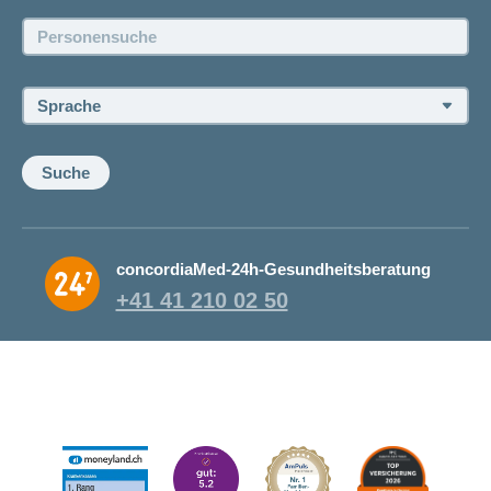
Jobs und Karriere
Personensuche:
Offene Stellen
Sprache:
Suche
concordiaMed-24h-Gesundheitsberatung
+41 41 210 02 50