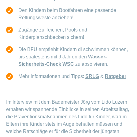
ausblenden
Thema
Lehre
Den Kindern beim Bootfahren eine passende
bei
Ernährung
Rettungsweste anziehen!
der
CONCORDIA
Fitness
Zugänge zu Teichen, Pools und
Gesund
Kinderplanschbecken sichern!
leben
Die BFU empfiehlt Kindern di schwimmen können,
bis spätestens mit 9 Jahren den
Wasser-
Sicherheits-Check WSC
zu absolvieren.
Mehr Informationen und Tipps:
SRLG
&
Ratgeber
Im Interview mit dem Bademeister Jörg vom Lido Luzern
erhalten wir spannende Einblicke in seinen Arbeitsalltag,
die Präventionsmaßnahmen des Lido für Kinder, warum
Eltern ihre Kinder stets im Auge behalten müssen und
welche Ratschläge er für die Sicherheit der jüngsten