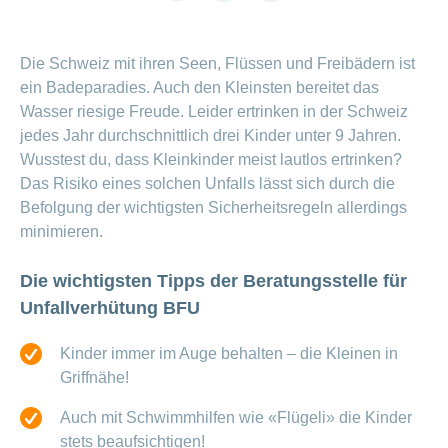
Offene
link
Zahlungsmodus
Kontakt
Conci-
Bereich
Stellen
ändern
ein-
Blog
Darum
Die Schweiz mit ihren Seen, Flüssen und Freibädern ist
oder
Feedback
Medien
die
ausblenden
ein Badeparadies. Auch den Kleinsten bereitet das
CONCORDIA
Wasser riesige Freude. Leider ertrinken in der Schweiz
als
Conci-
Leistungserbringer
Arbeitgeberin
Bereich
jedes Jahr durchschnittlich drei Kinder unter 9 Jahren.
Creative
& Elektronischer
ein-
Wusstest du, dass Kleinkinder meist lautlos ertrinken?
Deine
oder
Datenaustausch
Vorteile
ausblenden
Das Risiko eines solchen Unfalls lässt sich durch die
bei
>
Befolgung der wichtigsten Sicherheitsregeln allerdings
Tarif
der
590
minimieren.
CONCORDIA
Alle
Tipps
Magazin-
für
Die wichtigsten Tipps der Beratungsstelle für
deine
Artikel
Unfallverhütung BFU
Bewerbung
ansehen
Das
Kinder immer im Auge behalten – die Kleinen in
HR-
Griffnähe!
Team
Fragen
Bereich
Unsere
Auch mit Schwimmhilfen wie «Flügeli» die Kinder
stellen
ein-
Job-
oder
zum
stets beaufsichtigen!
Profile