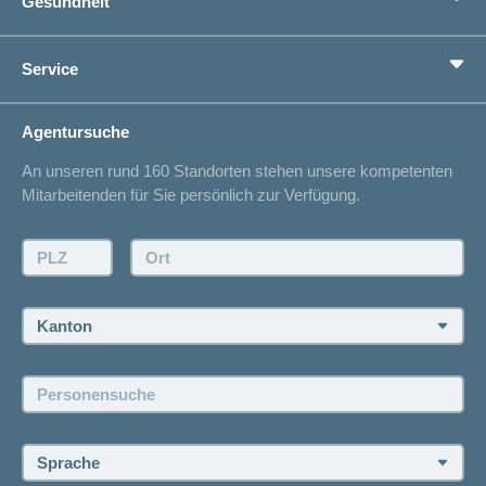
Gesundheit
Zusatzversicherungen
Vorsorge
Ratgeber
Service
Ich suche eine Versicherung für
Gesundheitskompass
Lebenssituation
concordiaMed
Adressänderung
Agentursuche
Sparen bei der Versicherung
Spitalliste
An unseren rund 160 Standorten stehen unsere kompetenten
Unfallmeldung
Mitarbeitenden für Sie persönlich zur Verfügung.
Kontakt
Offertanfrage
PLZ:
Ort:
Rückruf anfordern
Termin vereinbaren
Kanton:
Jobs und Karriere
Personensuche:
Offene Stellen
Sprache: