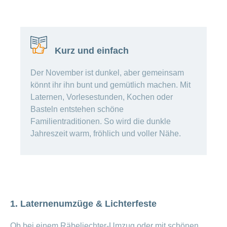
Offene
Zahlungsmodus
Kontakt
Conci-
Bereich
Stellen
ändern
ein-
Blog
Darum
oder
Feedback
Medien
die
ausblenden
CONCORDIA
Kurz und einfach
als
Conci-
Leistungserbringer
Arbeitgeberin
Bereich
Der November ist dunkel, aber gemeinsam
Creative
& Elektronischer
ein-
Deine
oder
könnt ihr ihn bunt und gemütlich machen. Mit
Datenaustausch
Vorteile
ausblenden
Laternen, Vorlesestunden, Kochen oder
bei
>
Tarif
der
Basteln entstehen schöne
590
CONCORDIA
Alle
Familientraditionen. So wird die dunkle
Tipps
Jahreszeit warm, fröhlich und voller Nähe.
Magazin-
für
deine
Artikel
Bewerbung
ansehen
Das
HR-
Team
Fragen
1. Laternenumzüge & Lichterfeste
Bereich
Unsere
stellen
ein-
Job-
oder
zum
Profile
Ob bei einem Räbeliechter-Umzug oder mit schönen