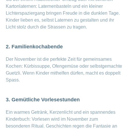
ausblenden
Thema
Kartonlaternen: Laternenbasteln und ein kleiner
Lehre
bei
Lichterspaziergang bringen Freude in die dunklen Tage.
Ernährung
der
Kinder lieben es, selbst Laternen zu gestalten und ihr
CONCORDIA
Fitness
Licht stolz durch die Strassen zu tragen.
Gesund
leben
2. Familienkochabende
Der November ist die perfekte Zeit für gemeinsames
Kochen: Kürbissuppe, Ofengemüse oder selbstgemachte
Guetzli. Wenn Kinder mithelfen dürfen, macht es doppelt
Spass.
3. Gemütliche Vorlesestunden
Ein warmes Getränk, Kerzenlicht und ein spannendes
Kinderbuch: Vorlesen wird im November zum
besonderen Ritual. Geschichten regen die Fantasie an