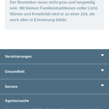
Der November muss nicht grau und langweilig
sein. Mit kleinen Familientraditionen voller Licht,
Wärme und Kreativität wird er zu einer Zeit, die
euch allen in Erinnerung bleibt.
Versicherungen
Grundversicherung
Gesundheit
Zusatzversicherungen
Vorsorge
Ratgeber
Service
Ich suche eine Versicherung für
Gesundheitskompass
Lebenssituation
concordiaMed
Adressänderung
Agentursuche
Sparen bei der Versicherung
Spitalliste