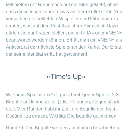
Offene
Mitspielern der Reihe nach auf die Stirn geklebt, ohne
Zahlungsmodus
Kontakt
Conci-
Bereich
Stellen
ändern
dass diese lesen können, was auf dem Zettel steht. Nun
ein-
Blog
Darum
versuchen die beklebten Mitspieler der Reihe nach zu
oder
Feedback
Medien
die
ausblenden
erraten, was auf dem Post-It auf ihrer Stirn steht. Dazu
CONCORDIA
dürfen sie nur Fragen stellen, die mit «JA» oder «NEIN»
als
Conci-
Leistungserbringer
Arbeitgeberin
Bereich
beantwortet werden können. Erhält man ein «NEIN» als
Creative
& Elektronischer
ein-
Antwort, ist der nächste Spieler an der Reihe. Der Erste,
Deine
oder
Datenaustausch
Vorteile
ausblenden
der seine Identität errät, hat gewonnen!
bei
>
Tarif
der
590
CONCORDIA
Alle
«Time’s Up»
Tipps
Magazin-
für
deine
Artikel
Bewerbung
Wie beim Spiel «Time's Up» schreibt jeder Spieler 2-3
ansehen
Das
Begriffe auf kleine Zettel (z.B.: Personen, Gegenstände
HR-
etc.). Vier Runden habt ihr Zeit, die Begriffe der Team-
Team
Gspändli zu erraten. Wichtig: Die Begriffe gut merken!
Fragen
Bereich
Unsere
stellen
ein-
Job-
Runde 1: Die Begriffe werden ausführlich beschrieben
oder
zum
Profile