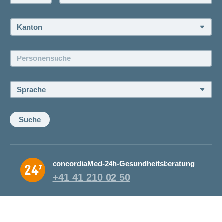
Rückruf anfordern
Termin vereinbaren
Kanton:
Jobs und Karriere
Personensuche:
Offene Stellen
Sprache:
Suche
concordiaMed-24h-Gesundheitsberatung
+41 41 210 02 50