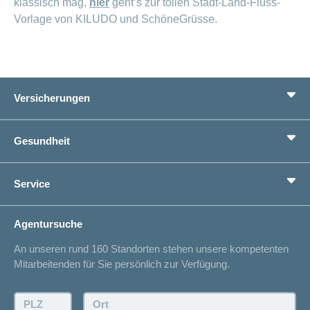
klassisch mag,
hier
geht’s zur tollen Stadt-Land-Fluss-
Vorlage von KILUDO und SchöneGrüsse.
Versicherungen
Grundversicherung
Gesundheit
Zusatzversicherungen
Vorsorge
Ratgeber
Service
Ich suche eine Versicherung für
Gesundheitskompass
Lebenssituation
concordiaMed
Adressänderung
Agentursuche
Sparen bei der Versicherung
Spitalliste
An unseren rund 160 Standorten stehen unsere kompetenten
Unfallmeldung
Mitarbeitenden für Sie persönlich zur Verfügung.
Kontakt
Offertanfrage
PLZ:
Ort: