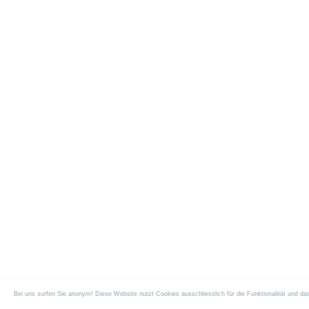
Bei uns surfen Sie anonym! Diese Website nutzt Cookies ausschliesslich für die Funktionalität und