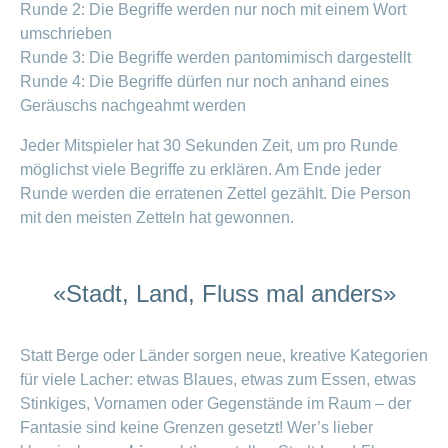
ausblenden
Runde 2: Die Begriffe werden nur noch mit einem Wort
Thema
Lehre
umschrieben
bei
Ernährung
Runde 3: Die Begriffe werden pantomimisch dargestellt
der
CONCORDIA
Runde 4: Die Begriffe dürfen nur noch anhand eines
Fitness
Geräuschs nachgeahmt werden
Gesund
leben
Jeder Mitspieler hat 30 Sekunden Zeit, um pro Runde
möglichst viele Begriffe zu erklären. Am Ende jeder
Runde werden die erratenen Zettel gezählt. Die Person
mit den meisten Zetteln hat gewonnen.
«Stadt, Land, Fluss mal anders»
Statt Berge oder Länder sorgen neue, kreative Kategorien
für viele Lacher: etwas Blaues, etwas zum Essen, etwas
Stinkiges, Vornamen oder Gegenstände im Raum – der
Fantasie sind keine Grenzen gesetzt! Wer’s lieber