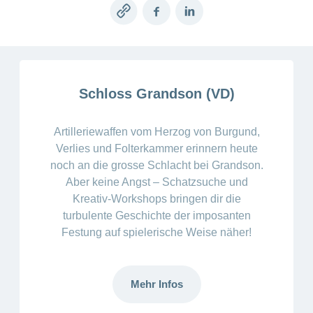
Offene
Zahlungsmodus
Kontakt
Copy
Facebook
LinkedIn
Conci-
Bereich
Stellen
ändern
ein-
link
Blog
Darum
oder
Feedback
Medien
die
ausblenden
CONCORDIA
als
Conci-
Leistungserbringer
Schloss Grandson (VD)
Arbeitgeberin
Bereich
Creative
& Elektronischer
ein-
Deine
oder
Datenaustausch
Vorteile
ausblenden
Artilleriewaffen vom Herzog von Burgund,
bei
>
Tarif
Verlies und Folterkammer erinnern heute
der
590
CONCORDIA
noch an die grosse Schlacht bei Grandson.
Alle
Aber keine Angst – Schatzsuche und
Tipps
Magazin-
für
Kreativ-Workshops bringen dir die
deine
Artikel
turbulente Geschichte der imposanten
Bewerbung
Festung auf spielerische Weise näher!
ansehen
Das
HR-
Team
Fragen
Mehr Infos
Bereich
Unsere
stellen
ein-
Job-
oder
zum
Profile