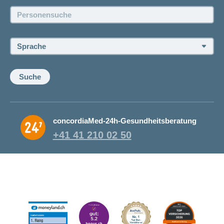
Personensuche:
Offene Stellen
Sprache:
Suche
concordiaMed-24h-Gesundheitsberatung
+41 41 210 02 50