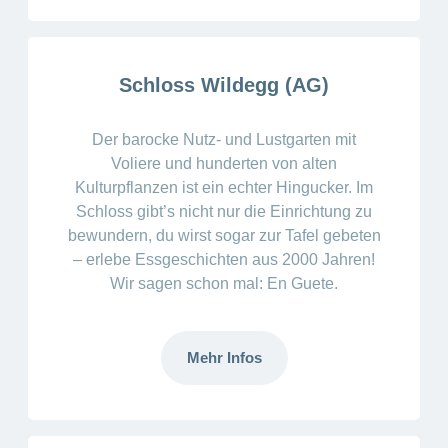
ausblenden
Thema
Lehre
bei
Ernährung
der
CONCORDIA
Schloss Wildegg (AG)
Fitness
Gesund
leben
Der barocke Nutz- und Lustgarten mit
Voliere und hunderten von alten
Kulturpflanzen ist ein echter Hingucker. Im
Schloss gibt’s nicht nur die Einrichtung zu
bewundern, du wirst sogar zur Tafel gebeten
– erlebe Essgeschichten aus 2000 Jahren!
Wir sagen schon mal: En Guete.
Mehr Infos