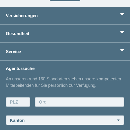
Versicherungen
Grundversicherung
Gesundheit
Zusatzversicherungen
Vorsorge
Ratgeber
Service
Ich suche eine Versicherung für
Gesundheitskompass
Lebenssituation
concordiaMed
Adressänderung
Agentursuche
Sparen bei der Versicherung
Spitalliste
An unseren rund 160 Standorten stehen unsere kompetenten
Unfallmeldung
Mitarbeitenden für Sie persönlich zur Verfügung.
Kontakt
Offertanfrage
PLZ:
Ort:
Rückruf anfordern
Termin vereinbaren
Kanton:
Jobs und Karriere