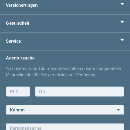
Versicherungen
Grundversicherung
Gesundheit
Zusatzversicherungen
Vorsorge
Ratgeber
Service
Ich suche eine Versicherung für
Gesundheitskompass
Lebenssituation
concordiaMed
Adressänderung
Agentursuche
Sparen bei der Versicherung
Spitalliste
An unseren rund 160 Standorten stehen unsere kompetenten
Unfallmeldung
Mitarbeitenden für Sie persönlich zur Verfügung.
Kontakt
Offertanfrage
PLZ:
Ort:
Rückruf anfordern
Termin vereinbaren
Kanton:
Jobs und Karriere
Personensuche:
Offene Stellen