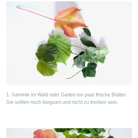
ausblenden
Thema
Lehre
bei
Ernährung
der
CONCORDIA
Fitness
Gesund
leben
1. Sammle im Wald oder Garten ein paar frische Blätter.
Sie sollten noch biegsam und nicht zu trocken sein.