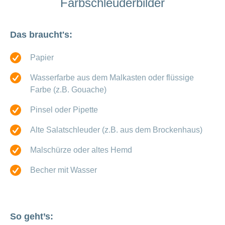
Farbschleuderbilder
Offene
Zahlungsmodus
Kontakt
Conci-
Bereich
Stellen
ändern
ein-
Blog
Darum
oder
Feedback
Das braucht's:
Medien
die
ausblenden
CONCORDIA
Papier
als
Conci-
Leistungserbringer
Arbeitgeberin
Bereich
Creative
& Elektronischer
ein-
Wasserfarbe aus dem Malkasten oder flüssige
Deine
oder
Datenaustausch
Farbe (z.B. Gouache)
Vorteile
ausblenden
bei
>
Tarif
der
Pinsel oder Pipette
590
CONCORDIA
Alle
Alte Salatschleuder (z.B. aus dem Brockenhaus)
Tipps
Magazin-
für
deine
Malschürze oder altes Hemd
Artikel
Bewerbung
ansehen
Becher mit Wasser
Das
HR-
Team
Fragen
Bereich
Unsere
stellen
ein-
Job-
So geht’s:
oder
zum
Profile