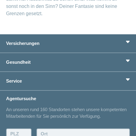
sonst noch in den Sinn? Deiner Fantasie sind keine
Grenzen gesetzt.
Versicherungen
Grundversicherung
Gesundheit
Zusatzversicherungen
Vorsorge
Ratgeber
Service
Ich suche eine Versicherung für
Gesundheitskompass
Lebenssituation
concordiaMed
Adressänderung
Agentursuche
Sparen bei der Versicherung
Spitalliste
An unseren rund 160 Standorten stehen unsere kompetenten
Unfallmeldung
Mitarbeitenden für Sie persönlich zur Verfügung.
Kontakt
Offertanfrage
PLZ:
Ort: