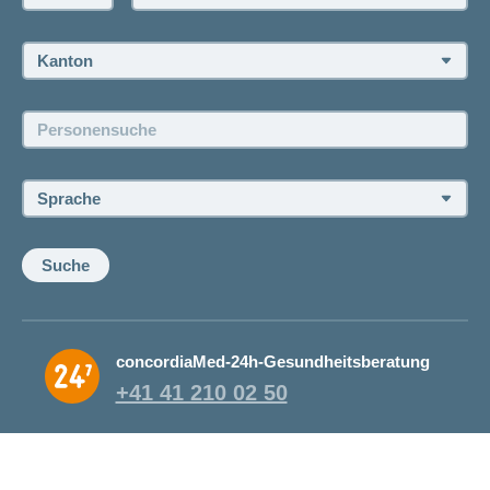
Rückruf anfordern
Termin vereinbaren
Kanton:
Jobs und Karriere
Personensuche:
Offene Stellen
Sprache:
Suche
concordiaMed-24h-Gesundheitsberatung
+41 41 210 02 50