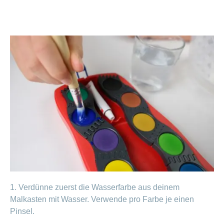
ausblenden
Thema
Lehre
bei
Ernährung
der
CONCORDIA
Fitness
Gesund
leben
1. Verdünne zuerst die Wasserfarbe aus deinem
Malkasten mit Wasser. Verwende pro Farbe je einen
Pinsel.